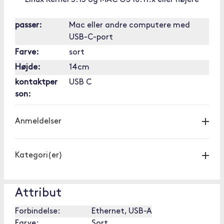
Linux Kernel 3.13 og MAC OS 10.11.x eller højere
passer:
Mac eller andre computere med
USB-C-port
Farve:
sort
Højde:
14cm
kontaktper
USB C
son:
Anmeldelser
Kategori(er)
Attribut
Forbindelse:
Ethernet, USB-A
Farve:
Sort