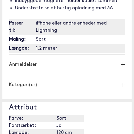
Indbyggede magneter holder kablet sammen
Understøttelse af hurtig opladning med 3A
Passer
iPhone eller andre enheder med
til:
Lightning
Maling:
Sort
Længde:
1,2 meter
Anmeldelser
Kategori(er)
Attribut
Farve:
Sort
Forstærket:
Ja
Længde:
120 cm