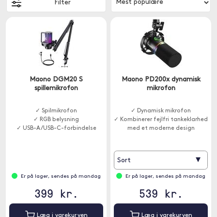
Filter
Maono DGM20 S
Maono PD200x dynamisk
spillemikrofon
mikrofon
✓ Spilmikrofon
✓ Dynamisk mikrofon
✓ RGB belysning
✓ Kombinerer fejlfri tankeklarhed
✓ USB-A/USB-C-forbindelse
med et moderne design
▾
Sort
Er på lager, sendes på mandag
Er på lager, sendes på mandag
399 kr.
539 kr.
Læg i varekurven
Læg i varekurven