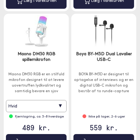
Læg i varekurven
Læg i varekurven
Maono DM30 RGB
Boya BY-M3D Dual Lavalier
spillemikrofon
USB-C
Maono DM30 RGB er en stilfuld
BOYA BY-M3D er designet til
mikrofon designet til at levere
optagelse af interviews og er en
uovertruffen lydkvalitet og
digital USB-C mikrofon og
samtidig bevare en sjov
består af to runde-capture
spilkarakter.
kondensator-lavalier mikrofoner,
der er specielt designet til
▾
Hvid
Android-enheder og andre
enheder med et USB-C stik.
Fjernlagring, ca. 3-8 hverdage
Ikke på lager, 2-6 uger
489 kr.
559 kr.