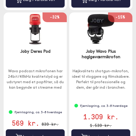
-32%
-15%
Joby Deres Pod
Joby Wavo Plus
haglgeværmikrofon
Wavo podcast mikrofonen har
Højkvalitets shotgun-mikrofon,
24bit/48kHz kvalitetslyd og er
ideel til vloggere og filmskabere.
udstyret med et popfilter, så du
Perfekt til professionelle og
kan begynde at streame med
dem, der går ind i branchen.
det samme.
Fjernlagring, ca. 3-8 hverdage
Fjernlagring, ca. 3-8 hverdage
1.309 kr.
569 kr.
839 kr.
1.539 kr.