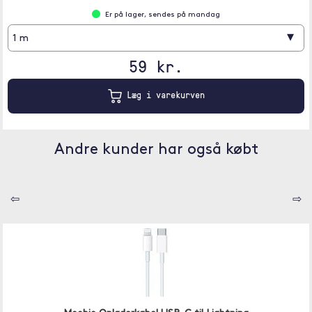
Er på lager, sendes på mandag
▾
1 m
59 kr.
Læg i varekurven
Andre kunder har også købt
⇦
⇨