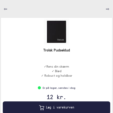
⇦
⇨
Trolsk Pudseklud
✓Rens din skærm
✓ Blød
✓ Robust og holdbar
Er på lager, sendes i dag
12 kr.
Læg i varekurven