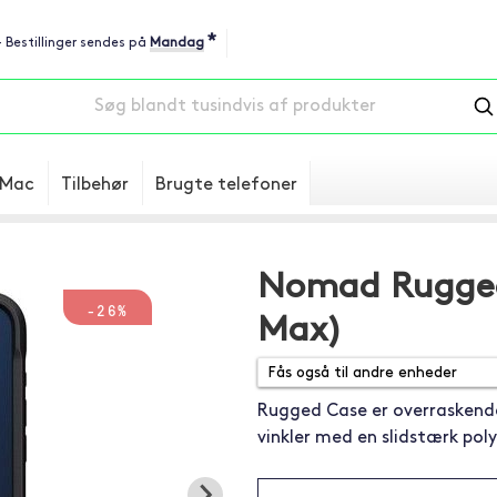
*
 - Bestillinger sendes på
Mandag
Mac
Tilbehør
Brugte telefoner
Nomad Rugged 
-26%
Max)
Rugged Case er overraskende 
vinkler med en slidstærk po