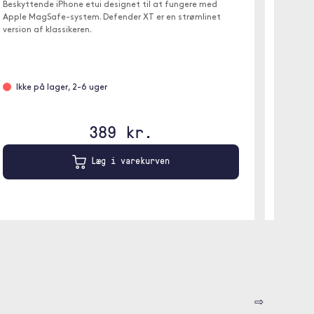
avancer
Beskyttende iPhone etui designet til at fungere med
bagside,
Apple MagSafe-system. Defender XT er en strømlinet
din iPho
version af klassikeren.
Fjer
Ikke på lager, 2-6 uger
Grøn
389 kr.
Læg i varekurven
⇨