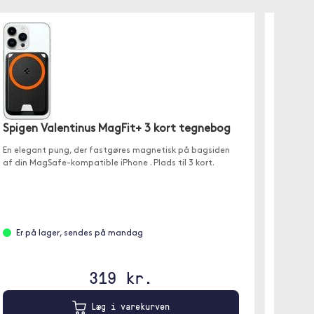
Trols
Stativ
Spigen Valentinus MagFit+ 3 kort tegnebog
Et etui 
En elegant pung, der fastgøres magnetisk på bagsiden
sommerf
af din MagSafe-kompatible iPhone . Plads til 3 kort.
iPad i v
Er p
Er på lager, sendes på mandag
Orang
319 kr.
Læg i varekurven