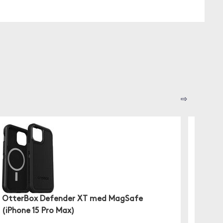
⇨
OtterBox Defender XT med MagSafe
Nomad
(iPhone 15 Pro Max)
Med sin