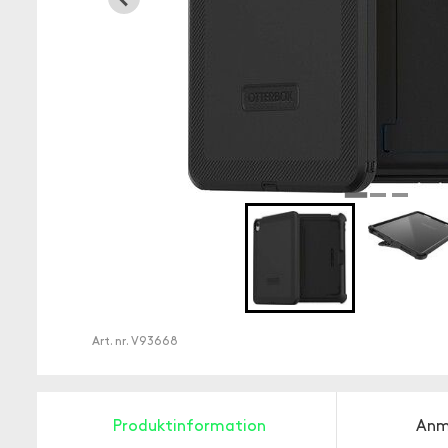
Art. nr.
V93668
Produktinformation
Anm