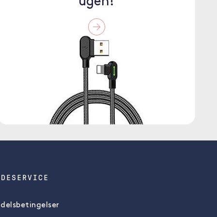
ugen!
NDESERVICE
delsbetingelser