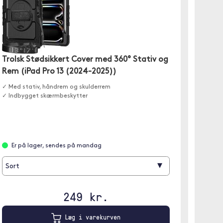
Trolsk
Trolsk Stødsikkert Cover med 360° Stativ og
13/Pro
Rem (iPad Pro 13 (2024-2025))
Et børn
✓ Med stativ, håndrem og skulderrem
og funkt
✓ Indbygget skærmbeskytter
appeller
Er p
Er på lager, sendes på mandag
▾
Sort
249 kr.
Læg i varekurven