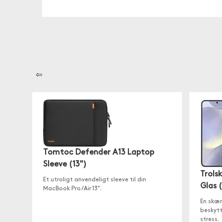
⇦
Tomtoc Defender A13 Laptop
Sleeve (13")
Trols
Et utroligt anvendeligt sleeve til din
Glas 
MacBook Pro/Air 13".
En skær
beskyt
stress.