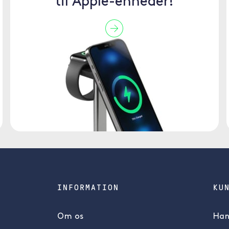
til Apple-enheder!
INFORMATION
KU
Om os
Han