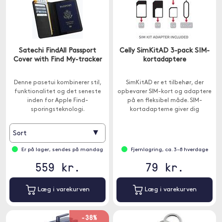
Satechi FindAll Passport
Celly SimKitAD 3-pack SIM-
Cover with Find My-tracker
kortadaptere
Denne pasetui kombinerer stil,
SimKitAD er et tilbehør, der
funktionalitet og det seneste
opbevarer SIM-kort og adaptere
inden for Apple Find-
på en fleksibel måde. SIM-
sporingsteknologi.
kortadapterne giver dig
mulighed for at bruge Nano - og
Micro-SIM med ældre enheder.
▾
Sort
Er på lager, sendes på mandag
Fjernlagring, ca. 3-8 hverdage
559 kr.
79 kr.
Læg i varekurven
Læg i varekurven
-38%