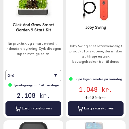
Click And Grow Smart
Joby Swing
Garden 9 Start Kit
En praktisk og smart enhed til
Joby Swing er et letanvendeligt
indendørs dyrkning. Dyrk din egen
produkt for skabere, der ønsker
super-nyttige salat.
at tilføje en unik
bevægelseskontrol til deres
mobilindhold.
▾
Grå
Er på lager, sendes på mandag
Fjernlagring, ca. 3-8 hverdage
1.049 kr.
2.109 kr.
1.189 kr.
Læg i varekurven
Læg i varekurven