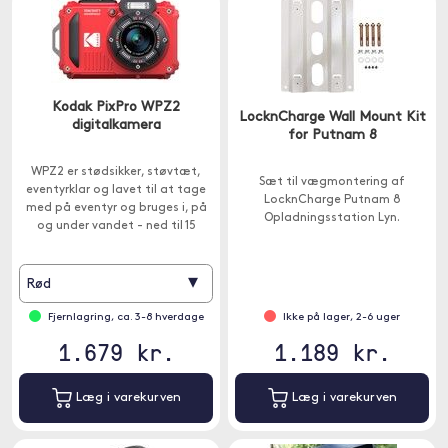
Kodak PixPro WPZ2
LocknCharge Wall Mount Kit
digitalkamera
for Putnam 8
WPZ2 er stødsikker, støvtæt,
Sæt til vægmontering af
eventyrklar og lavet til at tage
LocknCharge Putnam 8
med på eventyr og bruges i, på
Opladningsstation Lyn.
og under vandet - ned til 15
meters dybde.
▾
Rød
Fjernlagring, ca. 3-8 hverdage
Ikke på lager, 2-6 uger
1.679 kr.
1.189 kr.
Læg i varekurven
Læg i varekurven