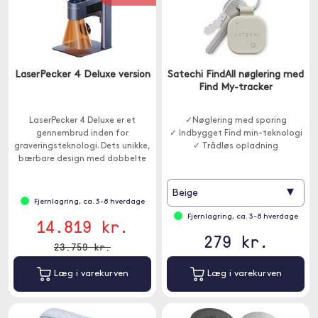
LaserPecker 4 Deluxe version
Satechi FindAll nøglering med
Find My-tracker
LaserPecker 4 Deluxe er et
✓Nøglering med sporing
gennembrud inden for
✓ Indbygget Find min-teknologi
graveringsteknologi. Dets unikke,
✓ Trådløs opladning
bærbare design med dobbelte
lasere giver dig mulighed for at
arbejde med en række forskellige
▾
Beige
materialer.
Fjernlagring, ca. 3-8 hverdage
Fjernlagring, ca. 3-8 hverdage
14.819 kr.
279 kr.
23.759 kr.
Læg i varekurven
Læg i varekurven