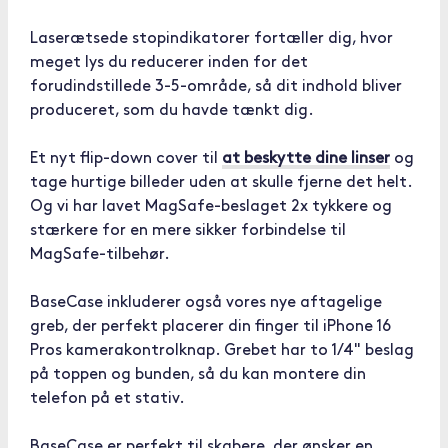
Laserætsede stopindikatorer fortæller dig, hvor
meget lys du reducerer inden for det
forudindstillede 3-5-område, så dit indhold bliver
produceret, som du havde tænkt dig.
Et nyt flip-down cover til
at beskytte dine linser
og
tage hurtige billeder uden at skulle fjerne det helt.
Og vi har lavet MagSafe-beslaget 2x tykkere og
stærkere for en mere sikker forbindelse til
MagSafe-tilbehør.
BaseCase inkluderer også vores nye aftagelige
greb, der perfekt placerer din finger til iPhone 16
Pros kamerakontrolknap. Grebet har to 1/4" beslag
på toppen og bunden, så du kan montere din
telefon på et stativ.
BaseCase er perfekt til skabere, der ønsker en