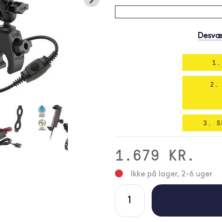
Desvær
1.
2.
3. S
1.679 KR.
Ikke på lager, 2-6 uger