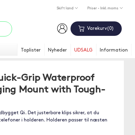
Skift land
Priser - Inkl. moms
Varekurv
0
Toplister
Nyheder
UDSALG
Information
ick-Grip Waterproof
ging Mount with Tough-
ygget Qi. Det justerbare klips sikrer, at du
elefoner i holderen. Holderen passer til næsten