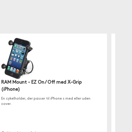
RAM Mount - EZ On / Off med X-Grip
RAM M
(iPhone)
Dette er
cykelsty
En cykelholder, der passer til iPhone s med eller uden
cover.
Ikke 