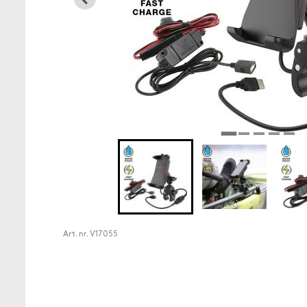
Art. nr.
V17055