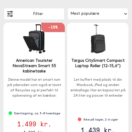
Filter
-18%
American Tourister
Targus CitySmart Compact
NovaStream Smart 55
Laptop Roller (12-15,6")
kabinetaske
Denne model har et smart rum
Let kuffert med plads til din
på ydersiden som også er lavet
Macbook, iPad og anden
af Recyclex og er perfekt til
emballage. Har en kapacitet på
opbevaring af en bærbar.
24 liter og passer til enheder
mellem 12-15,6 ".
Fjernlagring, ca. 3-8 hverdage
Ikke på lager, 2-6 uger
1.499 kr.
1.439 kr.