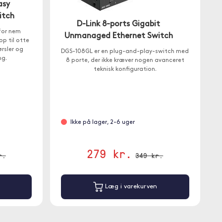
asy
itch
D-Link 8-ports Gigabit
for nem
Unmanaged Ethernet Switch
op til otte
ørsler og
DGS-108GL er en plug-and-play-switch med
ng.
8 porte, der ikke kræver nogen avanceret
teknisk konfiguration.
Ikke på lager, 2-6 uger
279 kr.
r.
349 kr.
Læg i varekurven