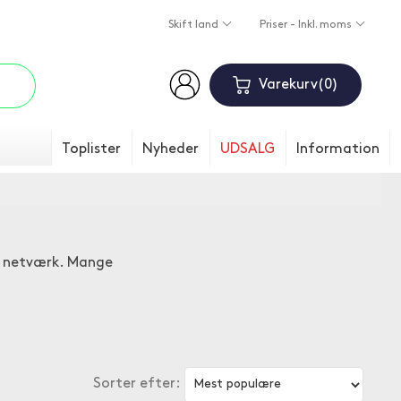
Skift land
Priser - Inkl. moms
Varekurv
0
Toplister
Nyheder
UDSALG
Information
le netværk. Mange
Sorter efter: