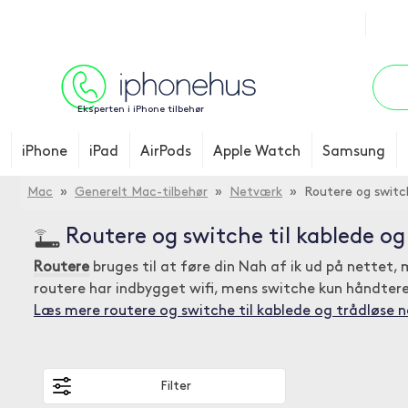
Eksperten i iPhone tilbehør
iPhone
iPad
AirPods
Apple Watch
Samsung
Mac
»
Generelt Mac-tilbehør
»
Netværk
» Routere og switc
Routere og switche til kablede o
Routere
bruges til at føre din Nah af ik ud på nettet,
routere har indbygget wifi, mens switche kun håndterer
Læs mere routere og switche til kablede og trådløse 
Filter