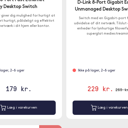
 8-Port Fast Ethernet
D-Link 8-Port Gigabit E
y Desktop Switch
Unmanaged Desktop Sw
 giver dig mulighed for hurtigt at
Switch med en Gigabit-port 
 hurtigt, pålideligt og effektivt
udvidelse af dit netværk. Tilslut 
netværk i dit hjem eller kontor.
enheder for lynhurtige filoverf
superglat mediestreami
 lager, 2-6 uger
Ikke på lager, 2-6 uger
179 kr.
229 kr.
269 k
Læg i varekurven
Læg i varekurven