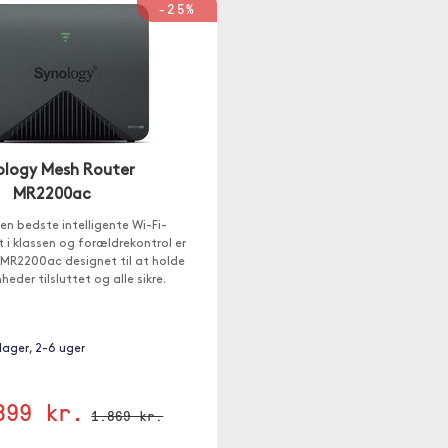
-25%
ology Mesh Router
MR2200ac
n bedste intelligente Wi-Fi-
 i klassen og forældrekontrol er
 MR2200ac designet til at holde
nheder tilsluttet og alle sikre.
 lager, 2-6 uger
399 kr.
1.869 kr.