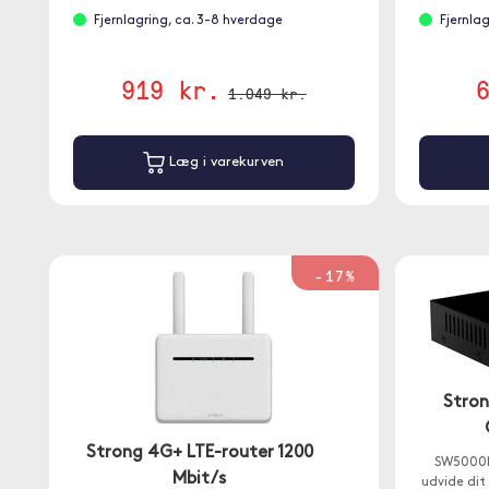
Fjernlagring, ca. 3-8 hverdage
Fjernla
919 kr.
1.049 kr.
Læg i varekurven
-17%
Stro
Strong 4G+ LTE-router 1200
SW5000M,
Mbit/s
udvide dit