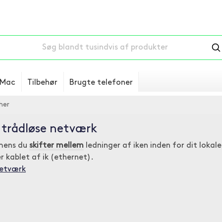
Mac
Tilbehør
Brugte telefoner
her
g trådløse netværk
 mens du
skifter mellem
ledninger af iken inden for dit loka
 kablet af ik (ethernet).
netværk