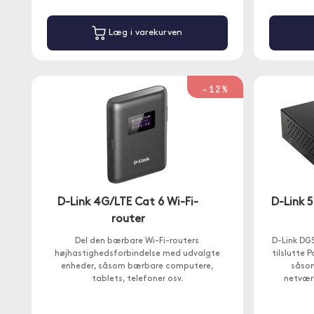
Læg i varekurven
-12%
D-Link 4G/LTE Cat 6 Wi-Fi-
D-Link 
router
Del den bærbare Wi-Fi-routers
D-Link DGS
højhastighedsforbindelse med udvalgte
tilslutte 
enheder, såsom bærbare computere,
såsom
tablets, telefoner osv.
netværk