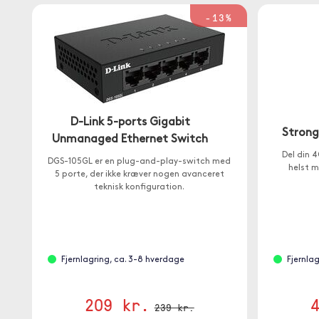
-13%
D-Link 5-ports Gigabit
Strong
Unmanaged Ethernet Switch
Del din 
DGS-105GL er en plug-and-play-switch med
helst m
5 porte, der ikke kræver nogen avanceret
teknisk konfiguration.
Fjernlagring, ca. 3-8 hverdage
Fjernla
209 kr.
239 kr.