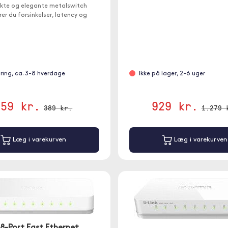
te og elegante metalswitch
er du forsinkelser, latency og
videoforvrængninger.
gring, ca. 3-8 hverdage
Ikke på lager, 2-6 uger
359 kr.
929 kr.
389 kr.
1.279 
Læg i varekurven
Læg i varekurven