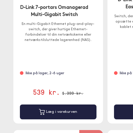
D-Link
Eas
D-Link 7-portars Omanagerad
Multi-Gigabit Switch
Switch, der
opsætte et
En multi-Gigabit Ethernet plug-and-play-
kablet 
switch, der giver hurtige Ethernet-
forbindelser til din netværkskerne eller
netværkstilsluttede lagerenhed (NAS).
Ikke på lager, 2-6 uger
Ikke på
539 kr.
1.399 kr.
Læg i varekurven