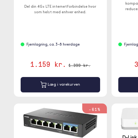
kompak
Del din 4G+ LTE internetforbindelse hvor
reducer
som helst med enhver enhed.
Fjernlagring, ca. 3-8 hverdage
Fjernla
1.159 kr.
1.399 kr.
Læg i varekurven
-61%