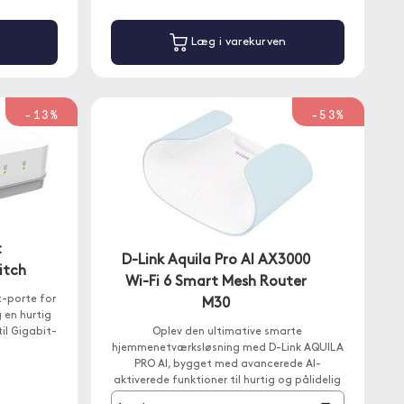
Læg i varekurven
-13%
-53%
t
D-Link Aquila Pro AI AX3000
itch
Wi-Fi 6 Smart Mesh Router
-porte for
M30
 en hurtig
il Gigabit-
Oplev den ultimative smarte
hjemmenetværksløsning med D-Link AQUILA
PRO AI, bygget med avancerede AI-
aktiverede funktioner til hurtig og pålidelig
Wi-Fi-dækning i hele hjemmet.