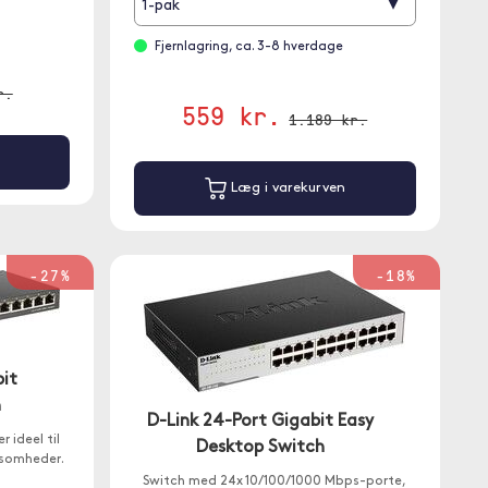
▾
1-pak
Fjernlagring, ca. 3-8 hverdage
r.
559 kr.
1.189 kr.
Læg i varekurven
-27%
-18%
bit
h
D-Link 24-Port Gigabit Easy
 ideel til
Desktop Switch
ksomheder.
Switch med 24x 10/100/1000 Mbps-porte,