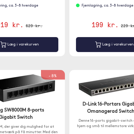
gring, ca. 3-8 hverdage
Fjernlagring, ca. 3-8 hverdage
619 kr.
199 kr.
629 kr.
229 k
Læg i varekurven
Læg i varekurven
-8%
D-Link 16-Portars Giga
ng SW8000M 8-ports
Omanagerad Switc
Gigabit Switch
Denne 16-ports gigabit-switch er
hjem og små til mellemstore vir
 der giver dig mulighed for at
 netværk på få minutter. Med den