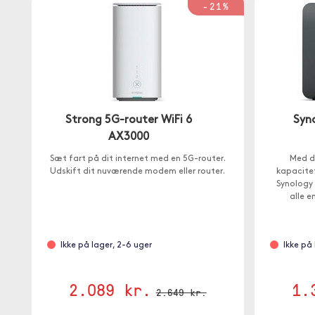
-21%
Strong 5G-router WiFi 6
Syn
AX3000
Sæt fart på dit internet med en 5G-router.
Med de
Udskift dit nuværende modem eller router.
kapacitet
Synology
alle e
Ikke på lager, 2-6 uger
Ikke på
2.089 kr.
1.
2.649 kr.