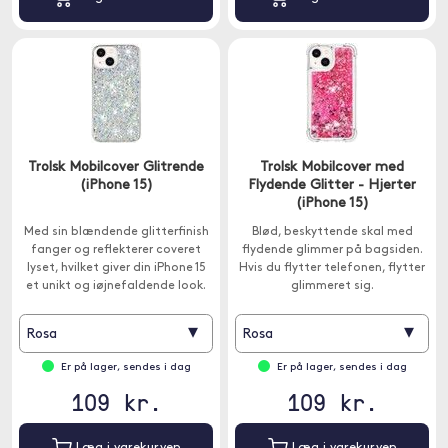
Trolsk Mobilcover Glitrende
Trolsk Mobilcover med
(iPhone 15)
Flydende Glitter - Hjerter
(iPhone 15)
Med sin blændende glitterfinish
Blød, beskyttende skal med
fanger og reflekterer coveret
flydende glimmer på bagsiden.
lyset, hvilket giver din iPhone 15
Hvis du flytter telefonen, flytter
et unikt og iøjnefaldende look.
glimmeret sig.
▾
▾
Rosa
Rosa
Er på lager, sendes i dag
Er på lager, sendes i dag
109 kr.
109 kr.
Læg i varekurven
Læg i varekurven