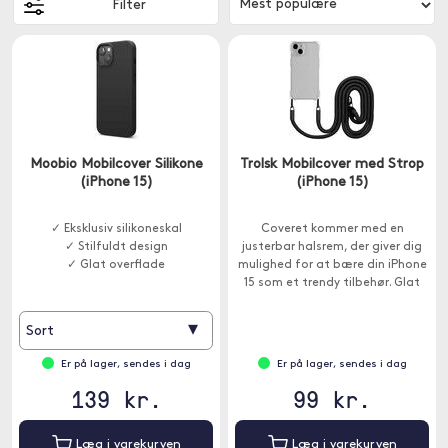
Filter
Moobio Mobilcover Silikone
Trolsk Mobilcover med Strop
(iPhone 15)
(iPhone 15)
✓ Eksklusiv silikoneskal
Coveret kommer med en
✓ Stilfuldt design
justerbar halsrem, der giver dig
✓ Glat overflade
mulighed for at bære din iPhone
15 som et trendy tilbehør. Glat
og moderigtigt.
▾
Sort
Er på lager, sendes i dag
Er på lager, sendes i dag
139 kr.
99 kr.
Læg i varekurven
Læg i varekurven