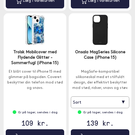
Læg i varekurven
Læg i varekurven
Trolsk Mobilcover med
Onsala MagSeries Silicone
Flydende Glitter -
Case (iPhone 15)
Sommerfugl (iPhone 15)
Et blåt cover til iPhone 15 med
MagSafe-kompatibel
glimmer på bagsiden. Coveret
silikoneskal med et stilfuldt
beskytter din telefon mod stød
design, der effektivt beskytter
og snavs.
mod stød, ridser, snavs og støv.
▾
Sort
Er på lager, sendes i dag
Er på lager, sendes i dag
109 kr.
139 kr.