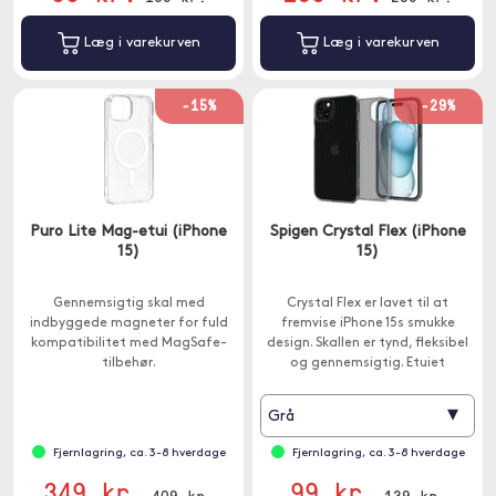
Læg i varekurven
Læg i varekurven
-15%
-29%
Puro Lite Mag-etui (iPhone
Spigen Crystal Flex (iPhone
15)
15)
Gennemsigtig skal med
Crystal Flex er lavet til at
indbyggede magneter for fuld
fremvise iPhone 15s smukke
kompatibilitet med MagSafe-
design. Skallen er tynd, fleksibel
tilbehør.
og gennemsigtig. Etuiet
understøtter trådløs opladning.
▾
Grå
Fjernlagring, ca. 3-8 hverdage
Fjernlagring, ca. 3-8 hverdage
349 kr.
99 kr.
409 kr.
139 kr.