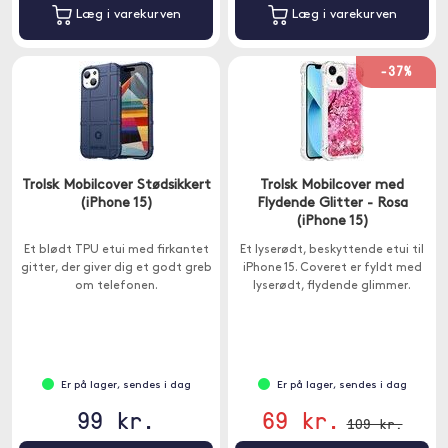
Læg i varekurven
Læg i varekurven
-37%
Trolsk Mobilcover Stødsikkert
Trolsk Mobilcover med
(iPhone 15)
Flydende Glitter - Rosa
(iPhone 15)
Et blødt TPU etui med firkantet
Et lyserødt, beskyttende etui til
gitter, der giver dig et godt greb
iPhone 15. Coveret er fyldt med
om telefonen.
lyserødt, flydende glimmer.
Er på lager, sendes i dag
Er på lager, sendes i dag
99 kr.
69 kr.
109 kr.