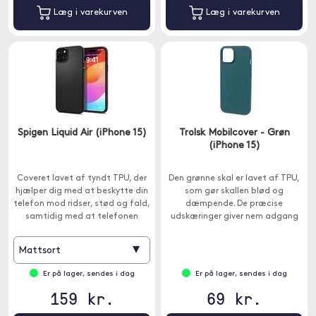
Læg i varekurven
Læg i varekurven
Spigen Liquid Air (iPhone 15)
Trolsk Mobilcover - Grøn
(iPhone 15)
Coveret lavet af tyndt TPU, der
Den grønne skal er lavet af TPU,
hjælper dig med at beskytte din
som gør skallen blød og
telefon mod ridser, stød og fald,
dæmpende. De præcise
samtidig med at telefonen
udskæringer giver nem adgang
bevarer sit stilfulde design.
til alle porte og knapper.
▾
Mattsort
Er på lager, sendes i dag
Er på lager, sendes i dag
159 kr.
69 kr.