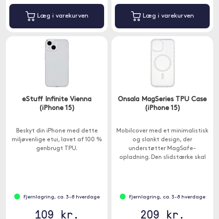
Læg i varekurven
Læg i varekurven
eStuff Infinite Vienna
Onsala MagSeries TPU Case
(iPhone 15)
(iPhone 15)
Beskyt din iPhone med dette
Mobilcover med et minimalistisk
miljøvenlige etui, lavet af 100 %
og slankt design, der
genbrugt TPU.
understøtter MagSafe-
opladning. Den slidstærke skal
beskytter mobilen mod stød,
ridser, snavs og støv.
Fjernlagring, ca. 3-8 hverdage
Fjernlagring, ca. 3-8 hverdage
109 kr.
209 kr.