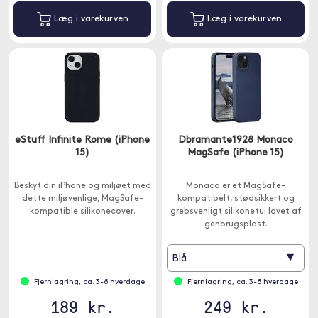
Læg i varekurven
Læg i varekurven
eStuff Infinite Rome (iPhone
Dbramante1928 Monaco
15)
MagSafe (iPhone 15)
Beskyt din iPhone og miljøet med
Monaco er et MagSafe-
dette miljøvenlige, MagSafe-
kompatibelt, stødsikkert og
kompatible silikonecover.
grebsvenligt silikonetui lavet af
genbrugsplast.
▾
Blå
Fjernlagring, ca. 3-8 hverdage
Fjernlagring, ca. 3-8 hverdage
189 kr.
249 kr.