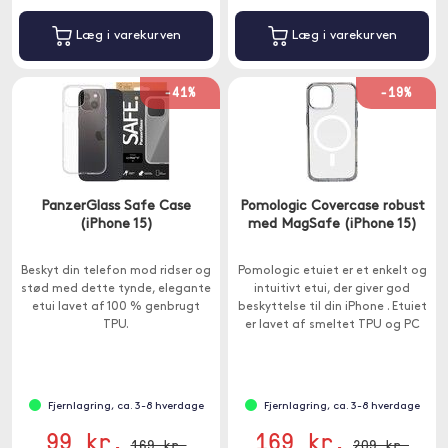
Læg i varekurven
Læg i varekurven
-41%
-19%
PanzerGlass Safe Case
Pomologic Covercase robust
(iPhone 15)
med MagSafe (iPhone 15)
Beskyt din telefon mod ridser og
Pomologic etuiet er et enkelt og
stød med dette tynde, elegante
intuitivt etui, der giver god
etui lavet af 100 % genbrugt
beskyttelse til din iPhone . Etuiet
TPU.
er lavet af smeltet TPU og PC
som giver en god pasform og
samtidig god faldsikring.
Fjernlagring, ca. 3-8 hverdage
Fjernlagring, ca. 3-8 hverdage
99 kr.
169 kr.
169 kr.
209 kr.