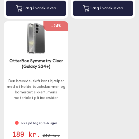
Læg i varekurven
Læg i varekurven
-24%
OtterBox Symmetry Clear
(Galaxy S24+)
Den hævede, skrå kant hjælper
med at holde touchskærmen og
kameraet sikkert, mens
materialet på indersiden
beskytter din Samsung-telefon
mod fald og stød.
Ikke på lager, 2-6 uger
189 kr.
249 kr.