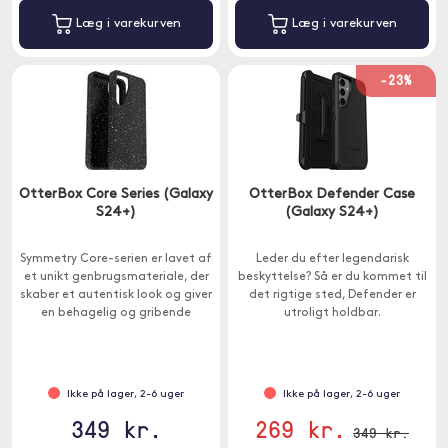
Læg i varekurven
Læg i varekurven
-23%
OtterBox Core Series (Galaxy
OtterBox Defender Case
S24+)
(Galaxy S24+)
Symmetry Core-serien er lavet af
Leder du efter legendarisk
et unikt genbrugsmateriale, der
beskyttelse? Så er du kommet til
skaber et autentisk look og giver
det rigtige sted, Defender er
en behagelig og gribende
utroligt holdbar.
tekstur.
Ikke på lager, 2-6 uger
Ikke på lager, 2-6 uger
349 kr.
269 kr.
349 kr.