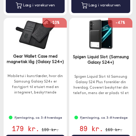
Læg i varekurven
Læg i varekurven
-10%
-47%
Gear Wallet Case med
Spigen Liquid Slot (Samsung
magnetisk låg (Galaxy S24+)
Galaxy S24+)
Mobiletui i kunstlæder, hvor din
Spigen Liquid Slot til Samsung
Samsung Galaxy S24+ er
Galaxy S24 Plus forenkler din
fastgjort til etuiet med en
hverdag. Coveret beskytter din
integreret, beskyttende
telefon, mens der er plads til et
aftagelig plastikskal.
kreditkort eller ID-kort.
Fjernlagring, ca. 3-8 hverdage
Fjernlagring, ca. 3-8 hverdage
179 kr.
89 kr.
199 kr.
169 kr.