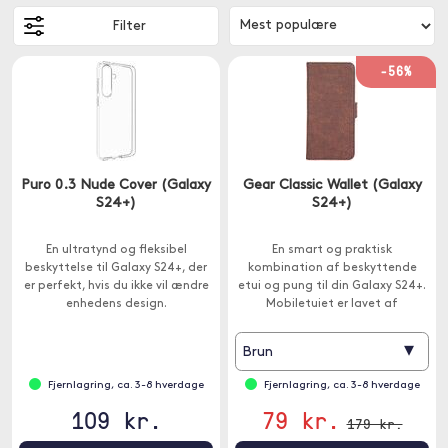
Filter
-56%
Puro 0.3 Nude Cover (Galaxy
Gear Classic Wallet (Galaxy
S24+)
S24+)
En ultratynd og fleksibel
En smart og praktisk
beskyttelse til Galaxy S24+, der
kombination af beskyttende
er perfekt, hvis du ikke vil ændre
etui og pung til din Galaxy S24+.
enhedens design.
Mobiletuiet er lavet af
genbrugsmateriale.
▾
Brun
Fjernlagring, ca. 3-8 hverdage
Fjernlagring, ca. 3-8 hverdage
109 kr.
79 kr.
179 kr.