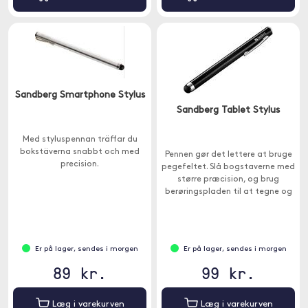
Sandberg Smartphone Stylus
Sandberg Tablet Stylus
Med styluspennan träffar du
bokstäverna snabbt och med
Pennen gør det lettere at bruge
precision.
pegefeltet. Slå bogstaverne med
større præcision, og brug
berøringspladen til at tegne og
skrive beskeder i hånden.
Er på lager, sendes i morgen
Er på lager, sendes i morgen
89 kr.
99 kr.
Læg i varekurven
Læg i varekurven