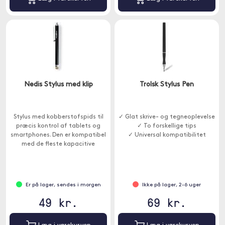
Nedis Stylus med klip
Trolsk Stylus Pen
Stylus med kobberstofspids til
✓ Glat skrive- og tegneoplevelse
præcis kontrol af tablets og
✓ To forskellige tips
smartphones. Den er kompatibel
✓ Universal kompatibilitet
med de fleste kapacitive
berøringsskærme og forhindrer
skærmen i at blive dækket af
ridser, pletter og striber.
Er på lager, sendes i morgen
Ikke på lager, 2-6 uger
49 kr.
69 kr.