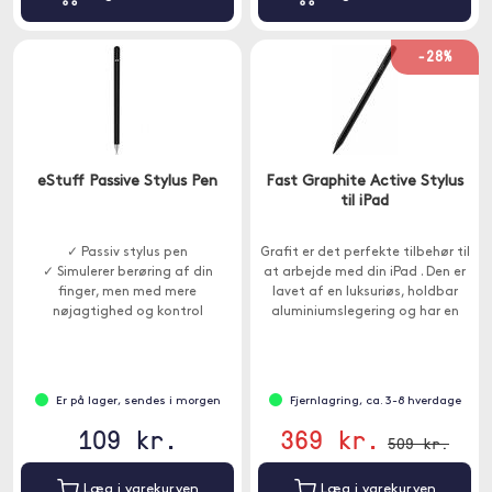
-28%
eStuff Passive Stylus Pen
Fast Graphite Active Stylus
til iPad
✓ Passiv stylus pen
Grafit er det perfekte tilbehør til
✓ Simulerer berøring af din
at arbejde med din iPad . Den er
finger, men med mere
lavet af en luksuriøs, holdbar
nøjagtighed og kontrol
aluminiumslegering og har en
række nyttige funktioner.
Er på lager, sendes i morgen
Fjernlagring, ca. 3-8 hverdage
109 kr.
369 kr.
509 kr.
Læg i varekurven
Læg i varekurven