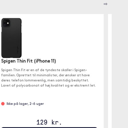
⇨
Spigen Thin Fit (iPhone 11)
Trolsk
Spigen Thin Fit er en af de tyndeste skaller i Spigen-
✓ Præcis
familien. Oprettet til minimalister, der ønsker at have
✓ Nem a
deres telefon lommevenlig, men samtidig beskyttet.
Lavet af polycarbonat af høj kvalitet og er ekstremt let.
Ikke på lager, 2-6 uger
Er p
129 kr.