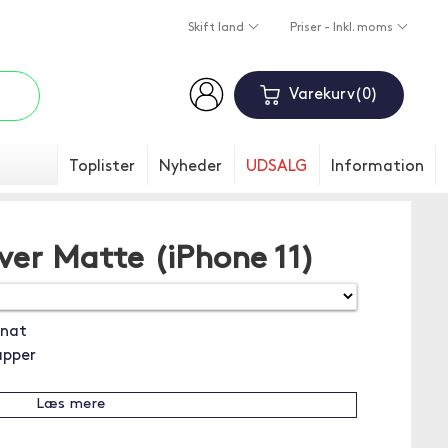
Skift land
Priser - Inkl. moms
Varekurv
0
Toplister
Nyheder
UDSALG
Information
ver Matte (iPhone 11)
onat
apper
Læs mere