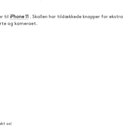
r til
iPhone 11
. Skallen har tildækkede knapper for ekstra
porte og kameraet.
akt os!