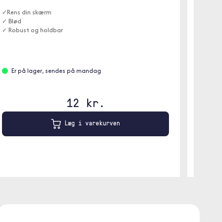
✓Rens din skærm
Et helt
✓ Blød
fra kant
✓ Robust og holdbar
beskytte
Er på lager, sendes på mandag
Er p
12 kr.
Læg i varekurven