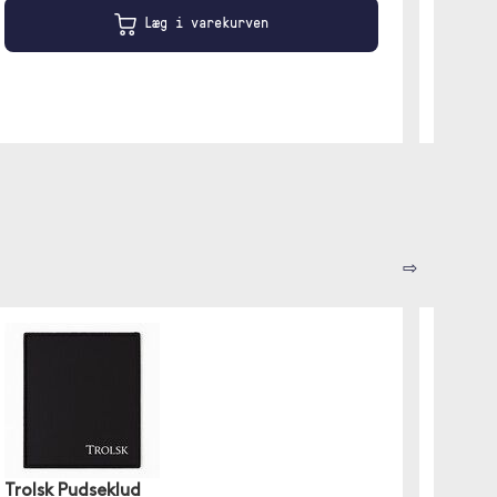
Læg i varekurven
⇨
Trolsk Pudseklud
eStuff