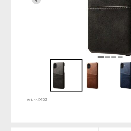
Art. nr.
D303