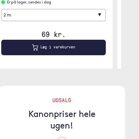
Er på lager, sendes i dag
Er på
▾
2 m
1 m
69 kr.
Læg i varekurven
UDSALG
Kanonpriser hele
ugen!