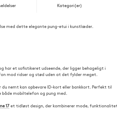
eldelser
Kategori(er)
else med dette elegante pung-etui i kunstlæder.
g har et sofistikeret udseende, der ligger behageligt i
efon mod ridser og stød uden at det fylder meget.
r du nemt kan opbevare ID-kort eller bankkort. Perfekt til
ve både mobiltelefon og pung med.
ne 17
et tidløst design, der kombinerer mode, funktionalite