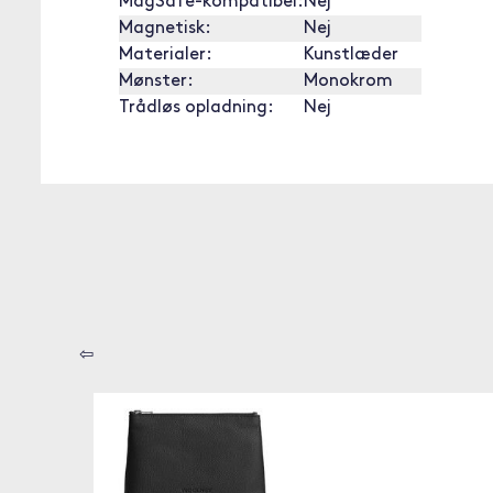
MagSafe-kompatibel:
Nej
Magnetisk:
Nej
Materialer:
Kunstlæder
Mønster:
Monokrom
Trådløs opladning:
Nej
⇦