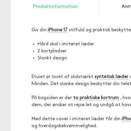
Produktinformation
Anm
Giv din
iPhone 17
stilfuld og praktisk beskytt
Hård skal i imiteret læder
2 kortpladser
Slankt design
Etuiet er lavet af slidstærkt
syntetisk læder
o
hånden. Det slanke design beskytter din tel
På bagsiden er der
to praktiske kortrum
, hvo
dem, der ønsker at rejse let og undgå at ha
Med dette cover i imiteret læder får din
iPho
og hverdagsbekvemmelighed.