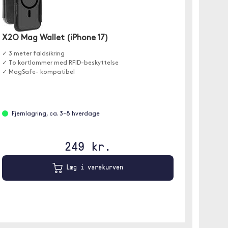
X2O Mag Wallet (iPhone 17)
Trols
17)
✓ 3 meter faldsikring
✓ To kortlommer med RFID-beskyttelse
✓Pung-et
✓ MagSafe- kompatibel
✓ 3 kor
✓ Lukke
Fjernlagring, ca. 3-8 hverdage
Er på
249 kr.
Lyselil
Læg i varekurven