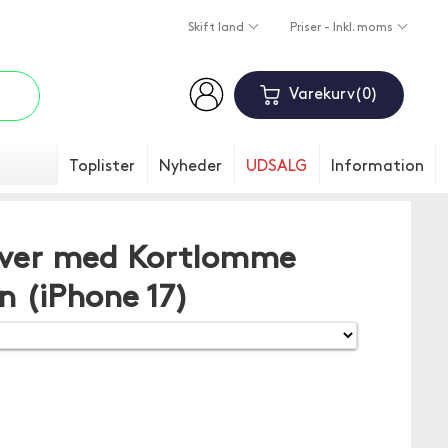
Skift land
Priser - Inkl. moms
Varekurv
0
Toplister
Nyheder
UDSALG
Information
over med Kortlomme
n (iPhone 17)