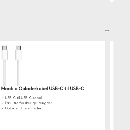
⇨
Moobio Opladerkabel USB-C til USB-C
Moobi
✓ USB-C til USB-C kabel
Oplad d
✓ Fås i tre forskellige længder
fra Moob
✓ Oplader dine enheder