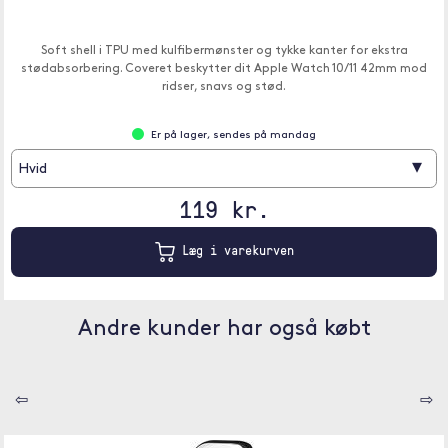
Soft shell i TPU med kulfibermønster og tykke kanter for ekstra
stødabsorbering. Coveret beskytter dit Apple Watch 10/11 42mm mod
ridser, snavs og stød.
Er på lager, sendes på mandag
▾
Hvid
119 kr.
Læg i varekurven
Andre kunder har også købt
⇦
⇨