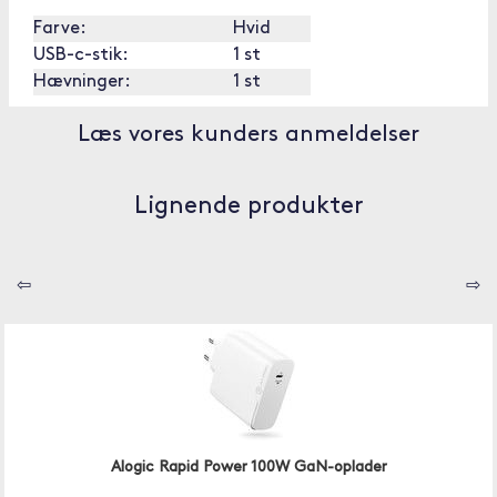
Farve:
Hvid
USB-c-stik:
1 st
Hævninger:
1 st
Læs vores kunders anmeldelser
Lignende produkter
⇦
⇨
Alogic Rapid Power 100W GaN-oplader