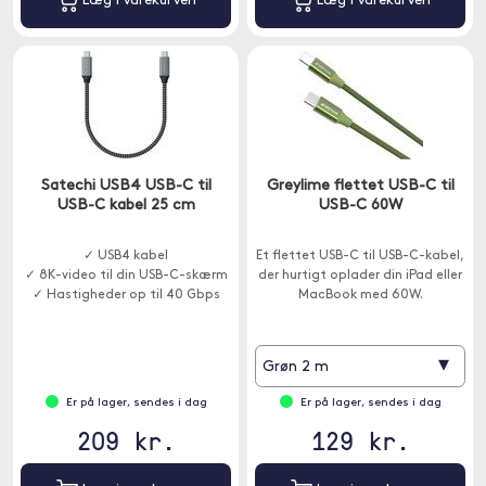
Læg i varekurven
Læg i varekurven
Satechi USB4 USB-C til
Greylime flettet USB-C til
USB-C kabel 25 cm
USB-C 60W
✓ USB4 kabel
Et flettet USB-C til USB-C-kabel,
✓ 8K-video til din USB-C-skærm
der hurtigt oplader din iPad eller
✓ Hastigheder op til 40 Gbps
MacBook med 60W.
▾
Grøn 2 m
Er på lager, sendes i dag
Er på lager, sendes i dag
209 kr.
129 kr.