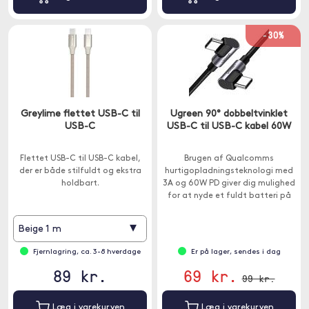
-30%
Greylime flettet USB-C til
Ugreen 90° dobbeltvinklet
USB-C
USB-C til USB-C kabel 60W
Flettet USB-C til USB-C kabel,
Brugen af Qualcomms
der er både stilfuldt og ekstra
hurtigopladningsteknologi med
holdbart.
3A og 60W PD giver dig mulighed
for at nyde et fuldt batteri på
et øjeblik. 1 meter lang.
▾
Beige 1 m
Fjernlagring, ca. 3-8 hverdage
Er på lager, sendes i dag
89 kr.
69 kr.
99 kr.
Læg i varekurven
Læg i varekurven