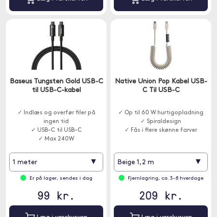
Baseus Tungsten Gold USB-C
Native Union Pop Kabel USB-
til USB-C-kabel
C Til USB-C
✓ Indlæs og overfør filer på
✓ Op til 60 W hurtigopladning
ingen tid
✓ Spiraldesign
✓ USB-C til USB-C
✓ Fås i flere skønne farver
✓ Max 240W
▾
▾
1 meter
Beige 1,2 m
Er på lager, sendes i dag
Fjernlagring, ca. 3-8 hverdage
99 kr.
209 kr.