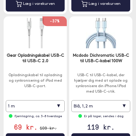
Læg i varekurven
Læg i varekurven
-37%
Gear Opladningskabel USB-C
Mcdodo Dichromatic USB-C
til USB-C 2.0
til USB-C-kabel 100W
Opladningskabel til opladning
USB-C til USB-C-kabel, der
og synkronisering af iPad med
hjælper dig med at oplade og
USB-C-port.
synkronisere din iPhone / iPad
med USB-C-stik.
▾
▾
1 m
Blå, 1,2 m
Fjernlagring, ca. 3-8 hverdage
Er på lager, sendes i dag
69 kr.
119 kr.
109 kr.