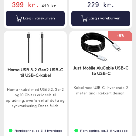
399 kr.
229 kr.
419 kr.
Læg i varekurven
Læg i varekurven
-6%
Just Mobile AluCable USB-C
Hama USB 3.2 Gen2 USB-C
to USB-C
til USB-C-kabel
Kabel med USB-C i hver ende. 2
Hama -kabel med USB 3.2, Gen2
meter lang i lækkert design.
og 10 Gbit/s er ideelt til
opladning, overførsel af data og
synkronisering. Dette fuldt
betroede kabel kan trust bruges
som et USB-C skærmkabel.
Fjernlagring, ca. 3-8 hverdage
Fjernlagring, ca. 3-8 hverdage