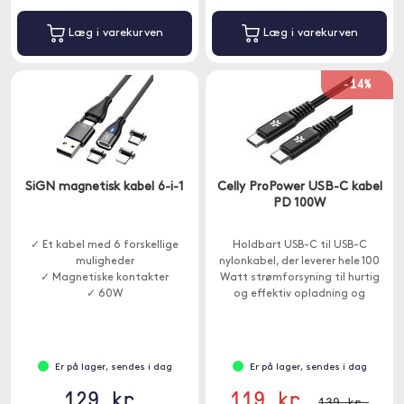
Læg i varekurven
Læg i varekurven
-14%
SiGN magnetisk kabel 6-i-1
Celly ProPower USB-C kabel
PD 100W
✓ Et kabel med 6 forskellige
Holdbart USB-C til USB-C
muligheder
nylonkabel, der leverer hele 100
✓ Magnetiske kontakter
Watt strømforsyning til hurtig
✓ 60W
og effektiv opladning og
dataoverførsel.
Er på lager, sendes i dag
Er på lager, sendes i dag
129 kr.
119 kr.
139 kr.