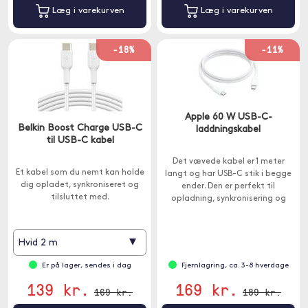
Læg i varekurven
Læg i varekurven
-18%
-11%
Apple 60 W USB-C-
Belkin Boost Charge USB-C
laddningskabel
til USB-C kabel
Det vævede kabel er 1 meter
Et kabel som du nemt kan holde
langt og har USB-C stik i begge
dig opladet, synkroniseret og
ender. Den er perfekt til
tilsluttet med.
opladning, synkronisering og
overførsel af data mellem USB-
C-enheder.
▾
Hvid 2 m
Er på lager, sendes i dag
Fjernlagring, ca. 3-8 hverdage
139 kr.
169 kr.
169 kr.
189 kr.