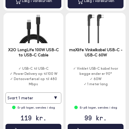
Læg i varekurven
Læg i varekurven
X2O LongLife 100W USB-C
maXlife Vinkelkabel USB-C -
to USB-C Cable
USB-C 60W
✓ USB-C til USB-C
✓ Vinklet USB-C kabel hvor
✓ Power Delivery op til 100 W
begge ender er 90°
✓ Dataoverførsel op til 480
✓ 60W
Mbps
✓ 1 meter lang
▾
Svart 1 meter
Er på lager, sendes i dag
Er på lager, sendes i dag
119 kr.
99 kr.