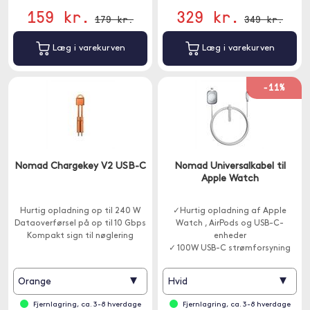
159 kr.
329 kr.
179 kr.
349 kr.
Læg i varekurven
Læg i varekurven
-11%
Nomad Chargekey V2 USB-C
Nomad Universalkabel til
Apple Watch
Hurtig opladning op til 240 W
✓Hurtig opladning af Apple
Dataoverførsel på op til 10 Gbps
Watch , AirPods og USB-C-
Kompakt sign til nøglering
enheder
✓ 100W USB-C strømforsyning
✓ 1,5 m lang
▾
▾
Orange
Hvid
Fjernlagring, ca. 3-8 hverdage
Fjernlagring, ca. 3-8 hverdage