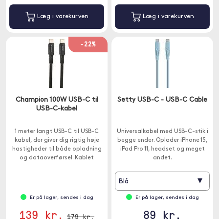
Læg i varekurven
Læg i varekurven
-22%
Champion 100W USB-C til
Setty USB-C - USB-C Cable
USB-C-kabel
1 meter langt USB-C til USB-C
Universalkabel med USB-C-stik i
kabel, der giver dig rigtig høje
begge ender. Oplader iPhone 15,
hastigheder til både opladning
iPad Pro 11, headset og meget
og dataoverførsel. Kablet
andet.
understøtter 5A og 100W via
strømforsyning.
▾
Blå
Er på lager, sendes i dag
Er på lager, sendes i dag
139 kr.
89 kr.
179 kr.