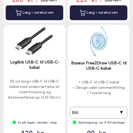
129 kr.
139 kr.
Læg i varekurven
Læg i varekurven
Logilink USB-C til USB-C-
Baseus Free2Draw USB-C til
kabel
USB-C-kabel
50 cm langt USB-C til USB-C
✓ USB-C til USB-C kabel
kabel med understøttelse af
✓ Design uden sammenfiltring
strømforsyning og
✓ 1 meter lang
dataoverførsel op til 10 Gbit/s.
▾
Blå
Er på lager, sendes i dag
Fjernlagring, ca. 3-8 hverdage
129 kr.
99 kr.