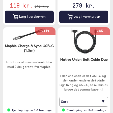
119 kr.
279 kr.
349 kr.
Læg i varekurven
Læg i varekurven
-11%
-6%
Mophie Charge & Sync USB-C
(1,5m)
Native Union Belt Cable Duo
Holdbare aluminiumskontakter
med 2 års garanti fra Mophie.
I den ene ende er det USB-C og i
den anden ende er det både
Lightning og USB-C, så nu kan du
bruge det samme kabel til
enheder med forskellige
opladningsstik.
▾
Sort
Fjernlagring, ca. 3-8 hverdage
Fjernlagring, ca. 3-8 hverdage