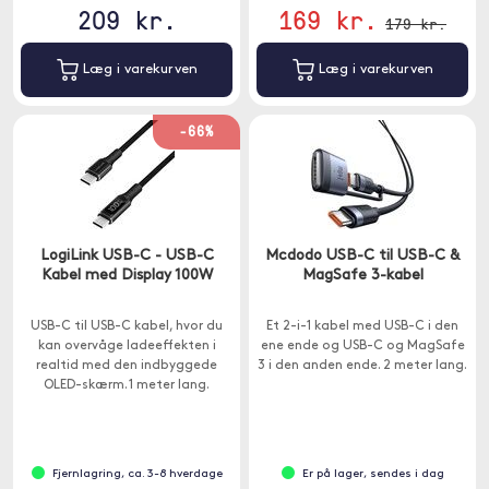
209 kr.
169 kr.
179 kr.
Læg i varekurven
Læg i varekurven
-66%
LogiLink USB-C - USB-C
Mcdodo USB-C til USB-C &
Kabel med Display 100W
MagSafe 3-kabel
USB-C til USB-C kabel, hvor du
Et 2-i-1 kabel med USB-C i den
kan overvåge ladeeffekten i
ene ende og USB-C og MagSafe
realtid med den indbyggede
3 i den anden ende. 2 meter lang.
OLED-skærm. 1 meter lang.
Fjernlagring, ca. 3-8 hverdage
Er på lager, sendes i dag