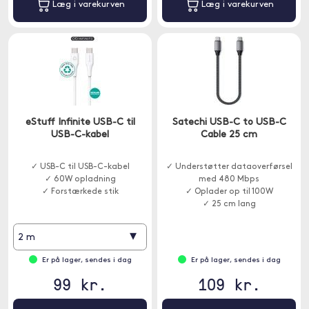
Læg i varekurven
Læg i varekurven
eStuff Infinite USB-C til
Satechi USB-C to USB-C
USB-C-kabel
Cable 25 cm
✓ USB-C til USB-C-kabel
✓ Understøtter dataoverførsel
✓ 60W opladning
med 480 Mbps
✓ Forstærkede stik
✓ Oplader op til 100W
✓ 25 cm lang
▾
2 m
Er på lager, sendes i dag
Er på lager, sendes i dag
99 kr.
109 kr.