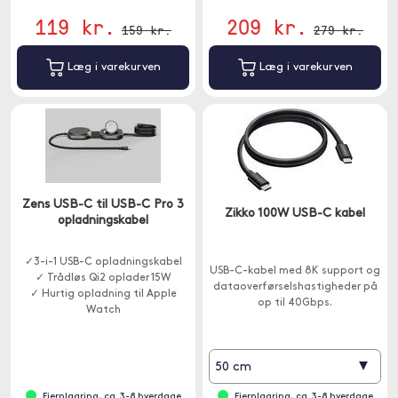
119 kr.
209 kr.
159 kr.
279 kr.
Læg i varekurven
Læg i varekurven
Zens USB-C til USB-C Pro 3
Zikko 100W USB-C kabel
opladningskabel
✓3-i-1 USB-C opladningskabel
USB-C-kabel med 8K support og
✓ Trådløs Qi2 oplader 15W
dataoverførselshastigheder på
✓ Hurtig opladning til Apple
op til 40Gbps.
Watch
▾
50 cm
Fjernlagring, ca. 3-8 hverdage
Fjernlagring, ca. 3-8 hverdage