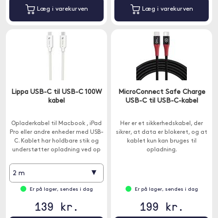
Læg i varekurven
Læg i varekurven
Lippa USB-C til USB-C 100W
MicroConnect Safe Charge
kabel
USB-C til USB-C-kabel
Opladerkabel til Macbook , iPad
Her er et sikkerhedskabel, der
Pro eller andre enheder med USB-
sikrer, at data er blokeret, og at
C. Kablet har holdbare stik og
kablet kun kan bruges til
understøtter opladning ved op
opladning.
til 100W.
▾
2 m
Er på lager, sendes i dag
Er på lager, sendes i dag
139 kr.
199 kr.