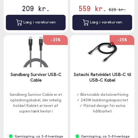
209 kr.
559 kr.
629 kr.
Læg i varekurven
Læg i varekurven
-25%
-25%
Sandberg Survivor USB-C
Satechi Retvinklet USB-C til
Cable
USB-C Kabel
Sandberg Survivor Cable er et
✓ Blixtsnabb dataöverföring
opladningskabel, der virkelig
✓ 240W laddningskapacitet
holder! Kablet er lavet af
✓ Flätad design för extra
superstærk kevlar i
hållbarhet
dobbeltflettet nylon og
konnektorerne er lavet af støbt
metal.
Fjernlagring, ca. 3-8 hverdage
Fjernlagring, ca. 3-8 hverdage