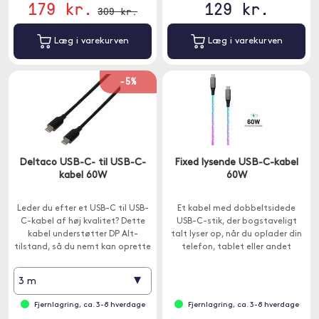
179 kr.
129 kr.
309 kr.
Læg i varekurven
Læg i varekurven
-5%
Deltaco USB-C- til USB-C-
Fixed lysende USB-C-kabel
kabel 60W
60W
Leder du efter et USB-C til USB-
Et kabel med dobbeltsidede
C-kabel af høj kvalitet? Dette
USB-C-stik, der bogstaveligt
kabel understøtter DP Alt-
talt lyser op, når du oplader din
tilstand, så du nemt kan oprette
telefon, tablet eller andet
forbindelse til eksterne skærme
tilbehør.
eller skærme.
▾
3 m
Fjernlagring, ca. 3-8 hverdage
Fjernlagring, ca. 3-8 hverdage