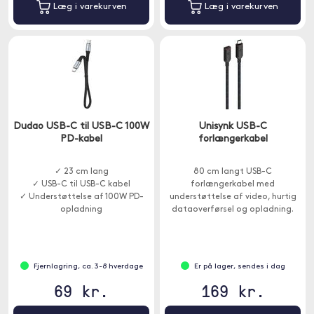
Læg i varekurven
Læg i varekurven
Dudao USB-C til USB-C 100W
Unisynk USB-C
PD-kabel
forlængerkabel
✓ 23 cm lang
80 cm langt USB-C
✓ USB-C til USB-C kabel
forlængerkabel med
✓ Understøttelse af 100W PD-
understøttelse af video, hurtig
opladning
dataoverførsel og opladning.
Fjernlagring, ca. 3-8 hverdage
Er på lager, sendes i dag
69 kr.
169 kr.