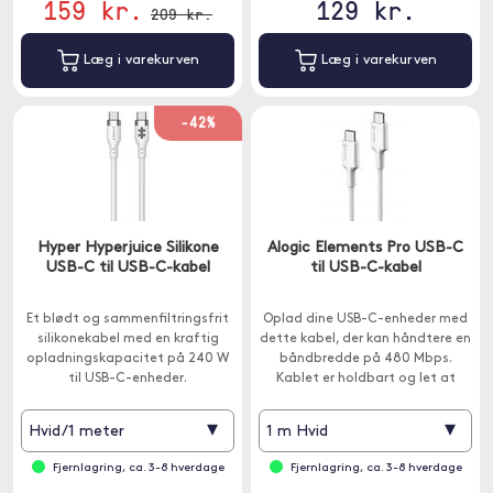
159 kr.
129 kr.
209 kr.
Læg i varekurven
Læg i varekurven
-42%
Hyper Hyperjuice Silikone
Alogic Elements Pro USB-C
USB-C til USB-C-kabel
til USB-C-kabel
Et blødt og sammenfiltringsfrit
Oplad dine USB-C-enheder med
silikonekabel med en kraftig
dette kabel, der kan håndtere en
opladningskapacitet på 240 W
båndbredde på 480 Mbps.
til USB-C-enheder.
Kablet er holdbart og let at
bruge.
▾
▾
Hvid/1 meter
1 m Hvid
Fjernlagring, ca. 3-8 hverdage
Fjernlagring, ca. 3-8 hverdage