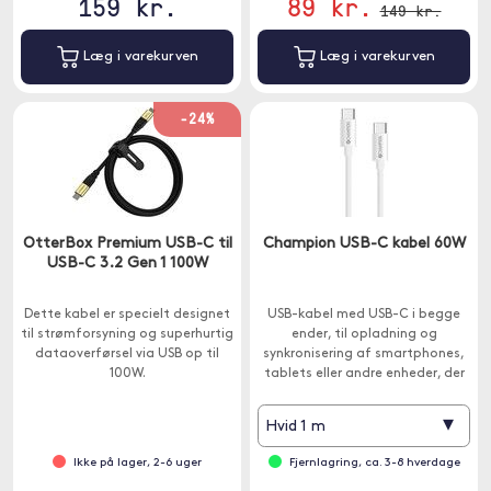
159 kr.
89 kr.
149 kr.
Læg i varekurven
Læg i varekurven
-24%
OtterBox Premium USB-C til
Champion USB-C kabel 60W
USB-C 3.2 Gen 1 100W
Dette kabel er specielt designet
USB-kabel med USB-C i begge
til strømforsyning og superhurtig
ender, til opladning og
dataoverførsel via USB op til
synkronisering af smartphones,
100W.
tablets eller andre enheder, der
bruger USB-C.
▾
Hvid 1 m
Ikke på lager, 2-6 uger
Fjernlagring, ca. 3-8 hverdage