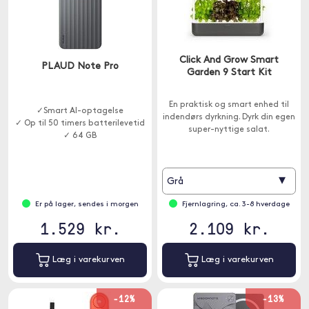
Click And Grow Smart
PLAUD Note Pro
Garden 9 Start Kit
En praktisk og smart enhed til
✓Smart AI-optagelse
indendørs dyrkning. Dyrk din egen
✓ Op til 50 timers batterilevetid
super-nyttige salat.
✓ 64 GB
▾
Grå
Er på lager, sendes i morgen
Fjernlagring, ca. 3-8 hverdage
1.529 kr.
2.109 kr.
Læg i varekurven
Læg i varekurven
-12%
-13%