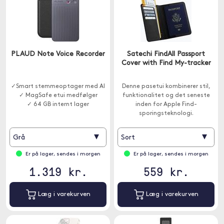
PLAUD Note Voice Recorder
Satechi FindAll Passport
Cover with Find My-tracker
✓Smart stemmeoptager med AI
Denne pasetui kombinerer stil,
✓ MagSafe etui medfølger
funktionalitet og det seneste
✓ 64 GB internt lager
inden for Apple Find-
sporingsteknologi.
▾
▾
Grå
Sort
Er på lager, sendes i morgen
Er på lager, sendes i morgen
1.319 kr.
559 kr.
Læg i varekurven
Læg i varekurven