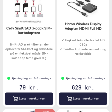
Hama Wireless Display
Celly SimKitAD 3-pack SIM-
Adapter HDMI Full HD
kortadaptere
✓ Højkvalitetsbillede i Full HD
SimKitAD er et tilbehør, der
1080p
opbevarer SIM-kort og adaptere
✓ Trådløs forbindelse med lang
på en fleksibel måde. SIM-
rækkevidde
kortadapterne giver dig
✓ Passer til TV, projektor og
mulighed for at bruge Nano - og
skærm
Micro-SIM med ældre enheder.
Fjernlagring, ca. 3-8 hverdage
Fjernlagring, ca. 3-8 hverdage
79 kr.
629 kr.
Læg i varekurven
Læg i varekurven