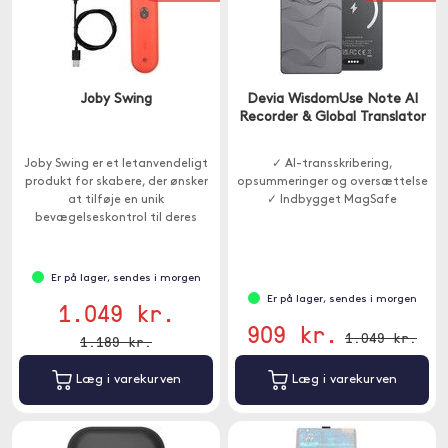
Joby Swing
Devia WisdomUse Note AI
Recorder & Global Translator
Joby Swing er et letanvendeligt
✓ AI-transskribering,
produkt for skabere, der ønsker
opsummeringer og oversættelse
at tilføje en unik
✓ Indbygget MagSafe
bevægelseskontrol til deres
mobilindhold.
Er på lager, sendes i morgen
Er på lager, sendes i morgen
1.049 kr.
909 kr.
1.049 kr.
1.189 kr.
Læg i varekurven
Læg i varekurven