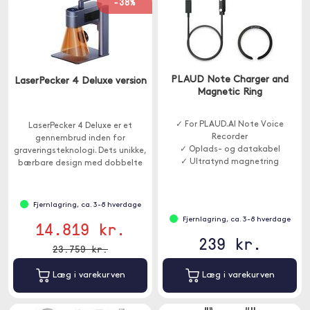
-38%
PLAUD Note Charger and
LaserPecker 4 Deluxe version
Magnetic Ring
✓ For PLAUD.AI Note Voice
LaserPecker 4 Deluxe er et
Recorder
gennembrud inden for
✓ Oplads- og datakabel
graveringsteknologi. Dets unikke,
✓ Ultratynd magnetring
bærbare design med dobbelte
lasere giver dig mulighed for at
arbejde med en række forskellige
materialer.
Fjernlagring, ca. 3-8 hverdage
Fjernlagring, ca. 3-8 hverdage
14.819 kr.
239 kr.
23.759 kr.
Læg i varekurven
Læg i varekurven