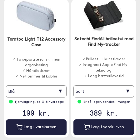
Satechi FindAll brilleetui med
Tomtoc Light T12 Accessory
Find My-tracker
Case
✓Brilleetui i kunstlæder
✓ To separate rum til nem
✓ Integreret Apple Find My-
organisering
teknologi
✓ Håndledsrem
✓ Lang batterilevetid
✓ Netlommer til kabler
▾
▾
Blå
Sort
Fjernlagring, ca. 3-8 hverdage
Er på lager, sendes i morgen
199 kr.
389 kr.
Læg i varekurven
Læg i varekurven