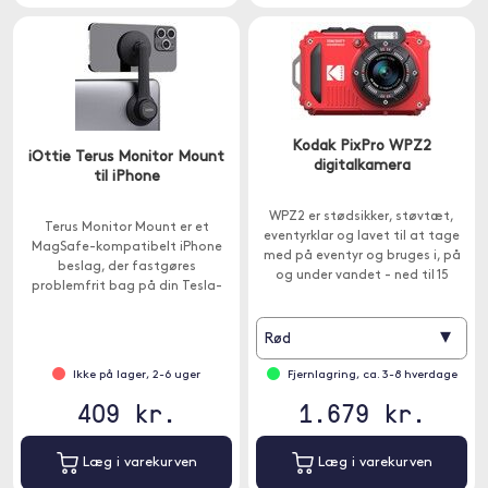
Kodak PixPro WPZ2
iOttie Terus Monitor Mount
digitalkamera
til iPhone
WPZ2 er stødsikker, støvtæt,
Terus Monitor Mount er et
eventyrklar og lavet til at tage
MagSafe-kompatibelt iPhone
med på eventyr og bruges i, på
beslag, der fastgøres
og under vandet - ned til 15
problemfrit bag på din Tesla-
meters dybde.
berøringsskærm, køretøjsskærm
eller skærm derhjemme.
▾
Rød
Ikke på lager, 2-6 uger
Fjernlagring, ca. 3-8 hverdage
409 kr.
1.679 kr.
Læg i varekurven
Læg i varekurven