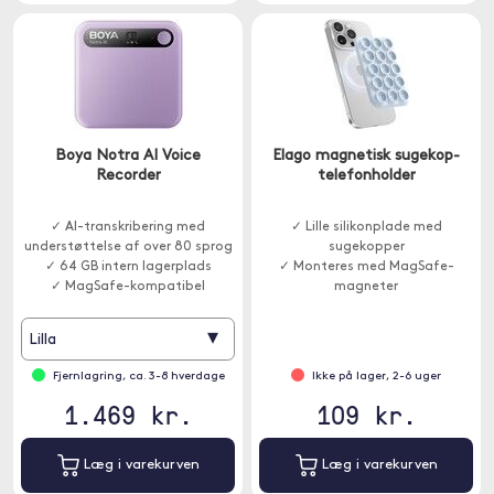
Boya Notra AI Voice
Elago magnetisk sugekop-
Recorder
telefonholder
✓ AI-transkribering med
✓ Lille silikonplade med
understøttelse af over 80 sprog
sugekopper
✓ 64 GB intern lagerplads
✓ Monteres med MagSafe-
✓ MagSafe-kompatibel
magneter
▾
Lilla
Fjernlagring, ca. 3-8 hverdage
Ikke på lager, 2-6 uger
1.469 kr.
109 kr.
Læg i varekurven
Læg i varekurven