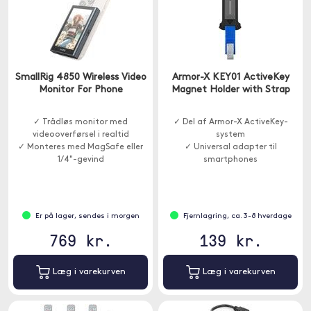
SmallRig 4850 Wireless Video
Armor-X KEY01 ActiveKey
Monitor For Phone
Magnet Holder with Strap
✓ Trådløs monitor med
✓ Del af Armor-X ActiveKey-
videooverførsel i realtid
system
✓ Monteres med MagSafe eller
✓ Universal adapter til
1/4"-gevind
smartphones
✓ Magnetisk konstruktion
Er på lager, sendes i morgen
Fjernlagring, ca. 3-8 hverdage
769 kr.
139 kr.
Læg i varekurven
Læg i varekurven