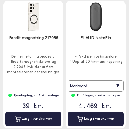
Brodit magnetring 217088
PLAUD NotePin
Denne metalring bruges til
✓ AI-driven röstinspelare
Brodits magnetiske beslag
✓ Upp till 20 timmars inspelning
217066, hvis du har flere
mobiltelefoner, der skal bruges
sammen med beslaget.
▾
Mørkegrå
Fjernlagring, ca. 3-8 hverdage
Er på lager, sendes i morgen
39 kr.
1.469 kr.
Læg i varekurven
Læg i varekurven