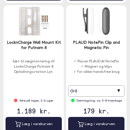
LocknCharge Wall Mount Kit
PLAUD NotePin Clip and
for Putnam 8
Magnetic Pin
Sæt til vægmontering af
✓ Passer PLAUD.AI NotePin
LocknCharge Putnam 8
✓ Magnet og klips
Opladningsstation Lyn.
✓ For sikker handsfree brug
▾
Grå
Ikke på lager, 2-6 uger
Fjernlagring, ca. 3-8 hverdage
1.189 kr.
179 kr.
Læg i varekurven
Læg i varekurven