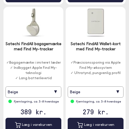
Satechi FindAll bagagemærke
Satechi FindAll Wallet-kort
med Find My-tracker
med Find My-tracker
✓Bagagemærke i imiteret læder
✓Præcisionssporing via Apple
✓ Indbygget Apple Find My-
Find My-økosystem
teknologi
✓ Ultratynd, pungvenlig profil
✓ Lang batterilevetid
▾
▾
Beige
Beige
Fjernlagring, ca. 3-8 hverdage
Fjernlagring, ca. 3-8 hverdage
389 kr.
279 kr.
Læg i varekurven
Læg i varekurven