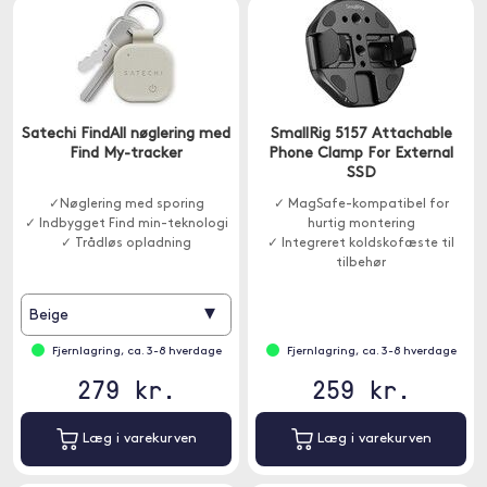
Satechi FindAll nøglering med
SmallRig 5157 Attachable
Find My-tracker
Phone Clamp For External
SSD
✓Nøglering med sporing
✓ MagSafe-kompatibel for
✓ Indbygget Find min-teknologi
hurtig montering
✓ Trådløs opladning
✓ Integreret koldskofæste til
tilbehør
✓ Stabil montering af ekstern
SSD
▾
Beige
Fjernlagring, ca. 3-8 hverdage
Fjernlagring, ca. 3-8 hverdage
279 kr.
259 kr.
Læg i varekurven
Læg i varekurven