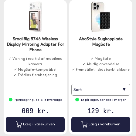
SmallRig 5746 Wireless
AhaStyle Sugkopplade
Display Mirroring Adapter For
MagSafe
Phone
✓ Visning i realtid af mobilens
✓ MagSafe
kamera
✓ Alsidig anvendelse
✓ MagSafe-kompatibel
✓ Fremstillet i slidstærkt silikone
✓ Trådløs fjernbetjening
▾
Sort
Fjernlagring, ca. 3-8 hverdage
Er på lager, sendes i morgen
669 kr.
129 kr.
Læg i varekurven
Læg i varekurven