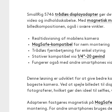
SmallRig 5746
trådløs displayadapter
gør det
video og indholdsskabelse. Med
magnetisk m
billedkompositionen, også i svære vinkler.
Realtidsvisning af mobilens kamera
MagSafe-kompatibel
for nem montering
Trådløs fjernbetjening for enkel styring
Stativer kompatibel via
1/4"-20 gevind
Fungerer også med andre smartphones via
Denne løsning er udviklet for at give bedre
bageste kamera. Ved at spejle billedet til di
fotograferer, hvilket gør den ideel til selfies,
Adapteren fastgøres magnetisk på
MagSafe-
montering. For andre smartphones bruges d