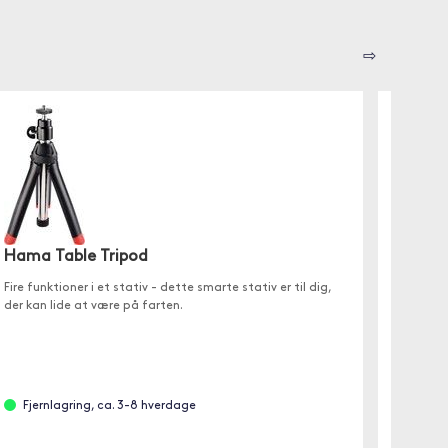
⇨
Moobio
Hama Table Tripod
med 
Fire funktioner i et stativ - dette smarte stativ er til dig,
✓ Oplad
der kan lide at være på farten.
✓ Elega
✓ Effek
Fjernlagring, ca. 3-8 hverdage
Er på