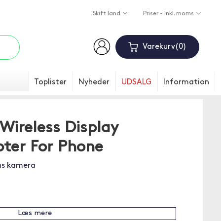
Skift land
Priser - Inkl. moms
Varekurv
0
Toplister
Nyheder
UDSALG
Information
Wireless Display
pter For Phone
ens kamera
Læs mere