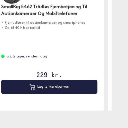
SmallRig 5462 Trådløs Fjernbetjening Til
PLAUD
Actionkameraer Og Mobiltelefoner
✓ AI-dr
✓ Transk
✓ Fjernudløser til actionkameraer og smartphones
✓ 64GB 
✓ Op til 40 h batteritid
Er på
Er på lager, sendes i dag
Grå
229 kr.
Læg i varekurven