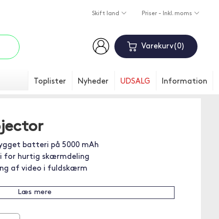
Skift land
Priser - Inkl. moms
Varekurv
0
Toplister
Nyheder
UDSALG
Information
jector
ygget batteri på 5000 mAh
i for hurtig skærmdeling
ing af video i fuldskærm
Læs mere