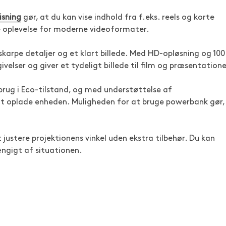
isning
gør, at du kan vise indhold fra f.eks. reels og korte
re oplevelse for moderne videoformater.
 skarpe detaljer og et klart billede. Med HD-opløsning og 100
lser og giver et tydeligt billede til film og præsentatione
 brug i Eco-tilstand, og med understøttelse af
gt oplade enheden. Muligheden for at bruge powerbank gør,
justere projektionens vinkel uden ekstra tilbehør. Du kan
ængigt af situationen.