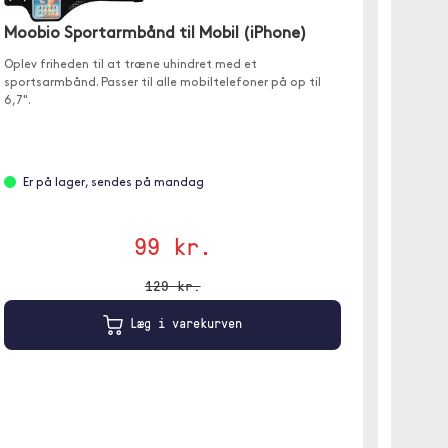
Moobio Sportarmbånd til Mobil (iPhone)
Oplev friheden til at træne uhindret med et
sportsarmbånd. Passer til alle mobiltelefoner på op til
6,7".
Moobio
Oplad
✓ 15W t
Er på lager, sendes på mandag
✓ Passe
✓ Monter
99 kr.
129 kr.
Er p
Læg i varekurven