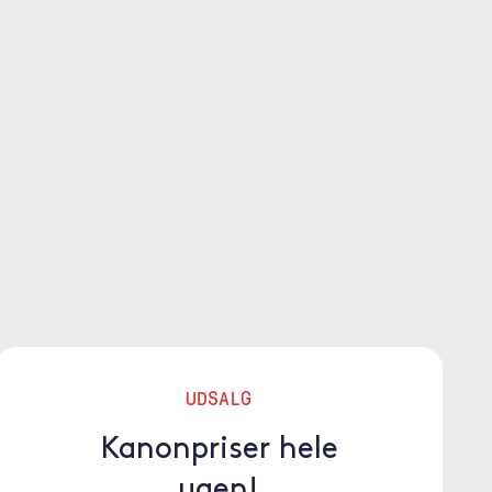
UDSALG
Kanonpriser hele
ugen!