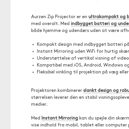
Aurzen Zip Projector er en
ultrakompakt og b
med overalt. Med
indbygget batteri og unde
både hjemme og udendørs uden at være afhæ
Kompakt design med indbygget batteri p
Instant Mirroring uden WiFi for hurtig sk
Understøttelse af vertikal visning af vide
Kompatibel med iOS, Android, Windows 
Fleksibel vinkling til projektion på væg eller
Projektoren kombinerer
slankt design og rob
størrelsen leverer den en stabil visningsoplev
medier.
Med
Instant Mirroring
kan du spejle din skærm 
vise indhold fra mobil, tablet eller computer