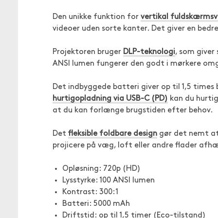
Den unikke funktion for
vertikal fuldskærmsv
videoer uden sorte kanter. Det giver en bed
Projektoren bruger
DLP-teknologi
, som giver
ANSI lumen fungerer den godt i mørkere omgive
Det indbyggede batteri giver op til 1,5 times
hurtigopladning via USB-C (PD)
kan du hurti
at du kan forlænge brugstiden efter behov.
Det
fleksible foldbare design
gør det nemt at 
projicere på væg, loft eller andre flader afh
Opløsning: 720p (HD)
Lysstyrke: 100 ANSI lumen
Kontrast: 300:1
Batteri: 5000 mAh
Driftstid: op til 1,5 timer (Eco-tilstand)