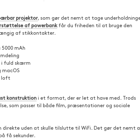
ærbar projektor
, som gør det nemt at tage underholdning
rstøttelse af powerbank
får du friheden til at bruge den
ngig af stikkontakter.
å 5000 mAh
ærmdeling
o i fuld skærm
og macOS
 loft
ust konstruktion
i et format, der er let at have med. Trods
else, som passer til både film, præsentationer og sociale
direkte uden at skulle tilslutte til WiFi. Det gør det nemt 
 på få sekunder.