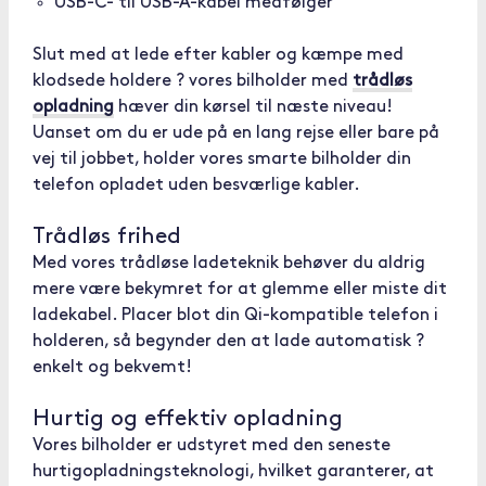
USB-C- til USB-A-kabel medfølger
Slut med at lede efter kabler og kæmpe med
klodsede holdere ? vores bilholder med
trådløs
opladning
hæver din kørsel til næste niveau!
Uanset om du er ude på en lang rejse eller bare på
vej til jobbet, holder vores smarte bilholder din
telefon opladet uden besværlige kabler.
Trådløs frihed
Med vores trådløse ladeteknik behøver du aldrig
mere være bekymret for at glemme eller miste dit
ladekabel. Placer blot din Qi-kompatible telefon i
holderen, så begynder den at lade automatisk ?
enkelt og bekvemt!
Hurtig og effektiv opladning
Vores bilholder er udstyret med den seneste
hurtigopladningsteknologi, hvilket garanterer, at