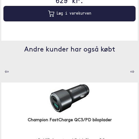
629 kr.
Læg i varekurven
Andre kunder har også købt
⇦
⇨
Champion FastCharge QC3/PD biloplader