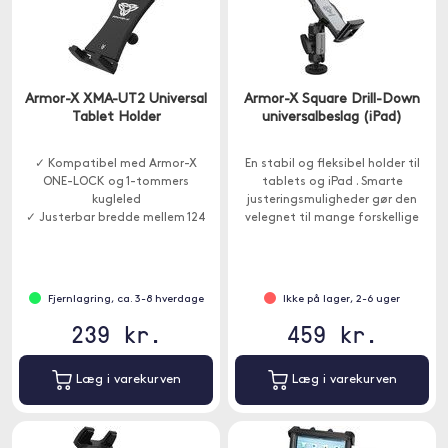
Armor-X XMA-UT2 Universal
Armor-X Square Drill-Down
Tablet Holder
universalbeslag (iPad)
✓ Kompatibel med Armor-X
En stabil og fleksibel holder til
ONE-LOCK og 1-tommers
tablets og iPad . Smarte
kugleled
justeringsmuligheder gør den
✓ Justerbar bredde mellem 124
velegnet til mange forskellige
og 253 mm
miljøer.
Fjernlagring, ca. 3-8 hverdage
Ikke på lager, 2-6 uger
239 kr.
459 kr.
Læg i varekurven
Læg i varekurven