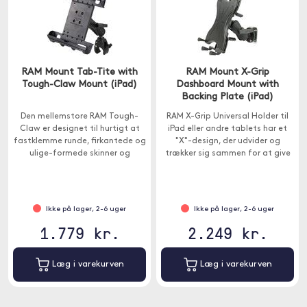
RAM Mount Tab-Tite with
RAM Mount X-Grip
Tough-Claw Mount (iPad)
Dashboard Mount with
Backing Plate (iPad)
Den mellemstore RAM Tough-
RAM X-Grip Universal Holder til
Claw er designet til hurtigt at
iPad eller andre tablets har et
fastklemme runde, firkantede og
"X"-design, der udvider og
ulige-formede skinner og
trækker sig sammen for at give
stænger med en ydre diameter
en perfekt pasform til din enhed.
på 2,5 til 4 cm.
Monteringsplade medfølger.
Ikke på lager, 2-6 uger
Ikke på lager, 2-6 uger
1.779 kr.
2.249 kr.
Læg i varekurven
Læg i varekurven