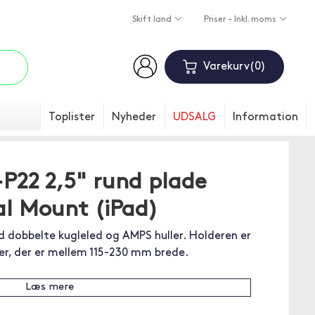
Skift land
Priser - Inkl. moms
Varekurv
0
Toplister
Nyheder
UDSALG
Information
22 2,5" rund plade
l Mount (iPad)
dobbelte kugleled og AMPS huller. Holderen er
der, der er mellem 115-230 mm brede.
Læs mere