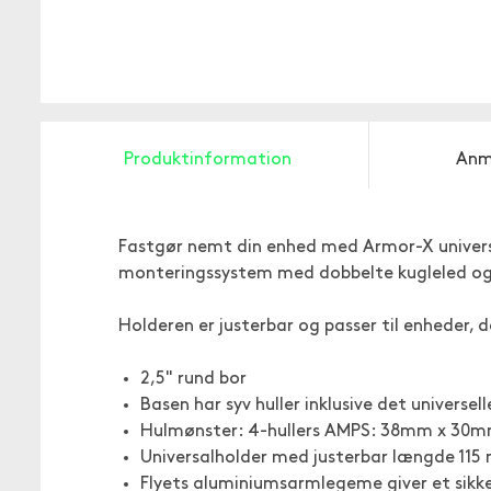
Produktinformation
Anm
Fastgør nemt din enhed med Armor-X universal
monteringssystem med dobbelte kugleled og
Holderen er justerbar og passer til enheder,
2,5" rund bor
Basen har syv huller inklusive det univers
Hulmønster: 4-hullers AMPS: 38mm x 30mm (
Universalholder med justerbar længde 115
Flyets aluminiumsarmlegeme giver et sikk