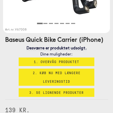
Art. nr.
V67008
Baseus Quick Bike Carrier (iPhone)
Desværre er produktet udsolgt.
Dine muligheder:
1. OVERVÅG PRODUKTET
2. KØB NU MED LÆNGERE
LEVERINGSTID
3. SE LIGNENDE PRODUKTER
139 KR.