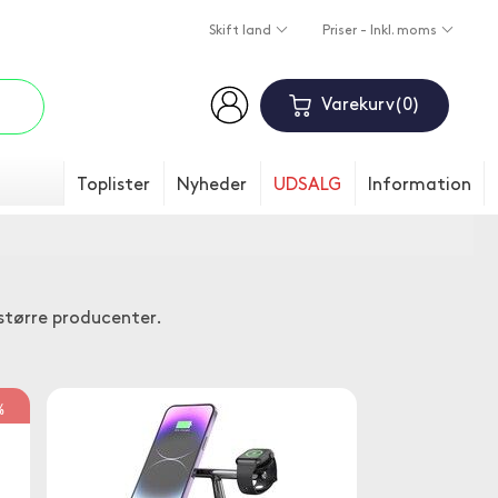
Skift land
Priser - Inkl. moms
Varekurv
0
Toplister
Nyheder
UDSALG
Information
 større producenter.
%