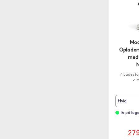
Moo
Opladers
med
✓ Ladestat
✓ M
Hvid
Er på lag
27