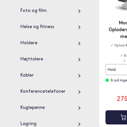
Foto og film
Moo
Helse og fitness
Opladers
me
Holdere
✓ Oplad A
✓ E
Højttalere
✓ 
Hvid
Kabler
Er på lag
Konferencetelefoner
27
Kuglepenne
Lagring