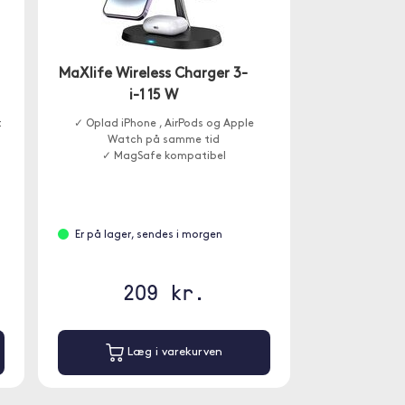
MaXlife Wireless Charger 3-
i-1 15 W
t
✓ Oplad iPhone , AirPods og Apple
b
Watch på samme tid
✓ MagSafe kompatibel
Er på lager, sendes i morgen
209 kr.
Læg i varekurven