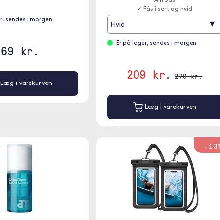
AirPods
✓ Fås i sort og hvid
er, sendes i morgen
▾
Hvid
Er på lager, sendes i morgen
69 kr.
209 kr.
279 kr.
Læg i varekurven
Læg i varekurven
-13