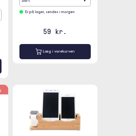
▾
Sort
Er på lager, sendes i morgen
59 kr.
Læg i varekurven
%