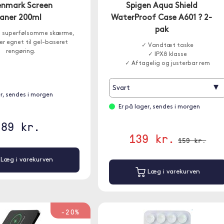
nmark Screen
Spigen Aqua Shield
eaner 200ml
WaterProof Case A601 ? 2-
pak
il superfølsomme skærme,
er egnet til gel-baseret
✓ Vandtæt taske
rengøring.
✓ IPX8 klasse
✓ Aftagelig og justerbar rem
▾
Svart
er, sendes i morgen
Er på lager, sendes i morgen
89 kr.
139 kr.
159 kr.
Læg i varekurven
Læg i varekurven
-20%