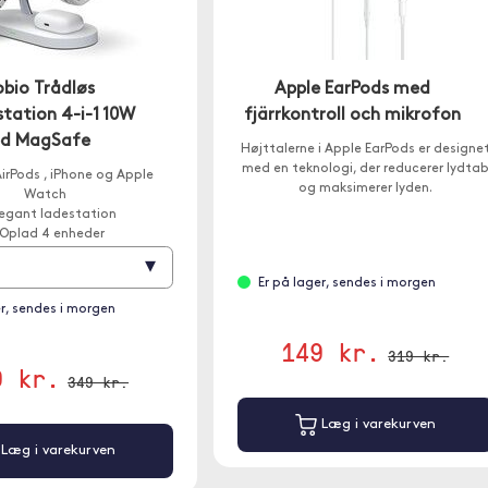
bio Trådløs
Apple EarPods med
tation 4-i-1 10W
fjärrkontroll och mikrofon
d MagSafe
Højttalerne i Apple EarPods er designe
med en teknologi, der reducerer lydta
irPods , iPhone og Apple
og maksimerer lyden.
Watch
legant ladestation
Oplad 4 enheder
▾
Er på lager, sendes i morgen
er, sendes i morgen
149 kr.
319 kr.
9 kr.
349 kr.
Læg i varekurven
Læg i varekurven