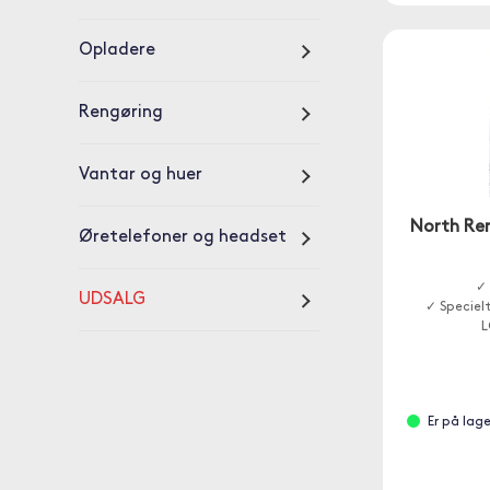
Opladere
Rengøring
Vantar og huer
North Ren
Øretelefoner og headset
✓ 
UDSALG
✓ Specielt
L
Er på lag