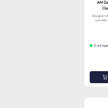
AM De
Cl
Designet t
som ikke 
Er på lag