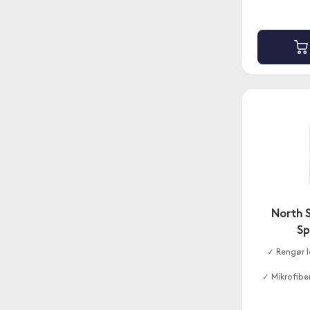
North 
Sp
✓ Rengør l
✓ Mikrofib