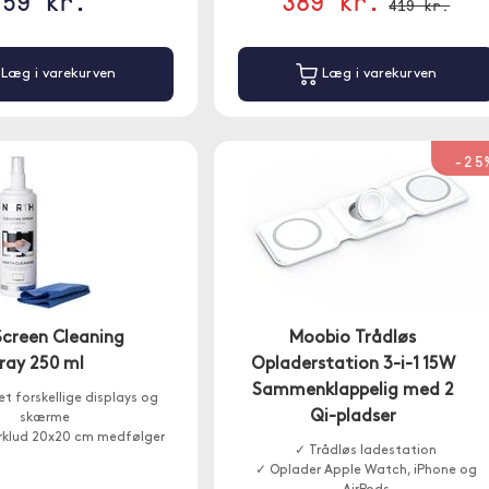
59 kr.
389 kr.
419 kr.
Læg i varekurven
Læg i varekurven
-25
Screen Cleaning
Moobio Trådløs
ray 250 ml
Opladerstation 3-i-1 15W
Sammenklappelig med 2
et forskellige displays og
Qi-pladser
skærme
erklud 20x20 cm medfølger
✓ Trådløs ladestation
✓ Oplader Apple Watch, iPhone og