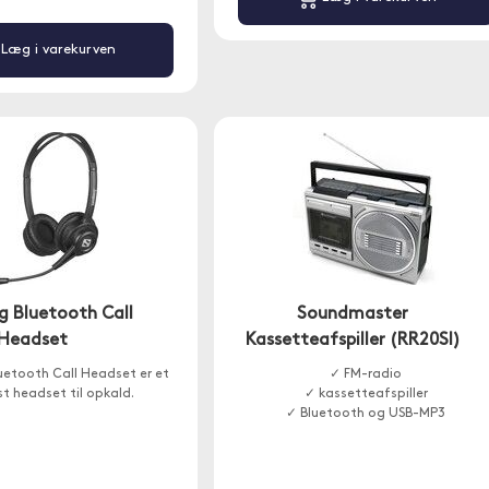
Læg i varekurven
g Bluetooth Call
Soundmaster
Headset
Kassetteafspiller (RR20SI)
uetooth Call Headset er et
✓ FM-radio
st headset til opkald.
✓ kassetteafspiller
✓ Bluetooth og USB-MP3