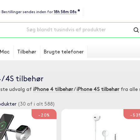
*
- Bestillinger sendes inden for
18h 58m 07s
Mac
Tilbehør
Brugte telefoner
 / 4S tilbehør
rste udvalg af
iPhone 4 tilbehør
/
iPhone 4S tilbehør
fra alle
odukter
(30 af i alt 588)
-20%
-53