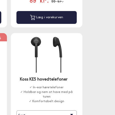
89 kr.
99 kr.
Læg i varekurven
%
Koss KE5 hovedtelefoner
✓ In-ear høretelefoner
✓ Holdbar og nem at have med på
turen
✓ Komfortabelt design