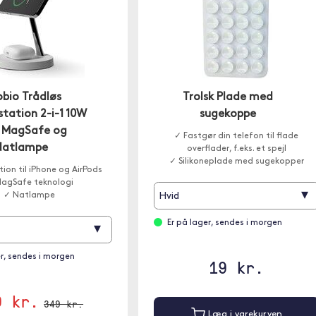
bio Trådløs
Trolsk Plade med
tation 2-i-1 10W
sugekoppe
 MagSafe og
✓ Fastgør din telefon til flade
Natlampe
overflader, f.eks. et spejl
✓ Silikoneplade med sugekopper
ion til iPhone og AirPods
agSafe teknologi
▾
✓ Natlampe
Hvid
Er på lager, sendes i morgen
▾
er, sendes i morgen
19 kr.
9 kr.
349 kr.
Læg i varekurven