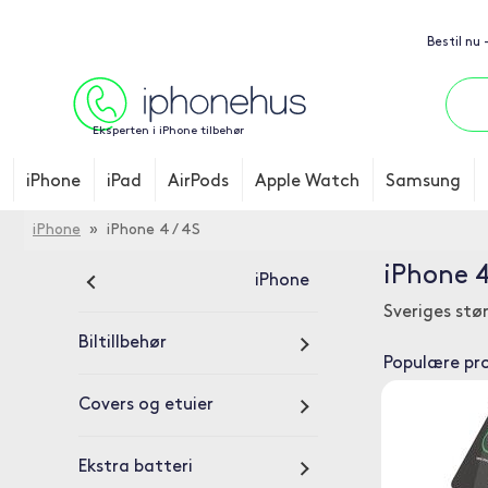
Bestil nu 
Eksperten i iPhone tilbehør
iPhone
iPad
AirPods
Apple Watch
Samsung
iPhone
» iPhone 4 / 4S
iPhone 4
iPhone
Sveriges stø
Biltillbehør
Populære pr
Covers og etuier
Ekstra batteri