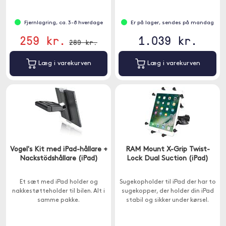
Fjernlagring, ca. 3-8 hverdage
Er på lager, sendes på mandag
259 kr.
1.039 kr.
289 kr.
Læg i varekurven
Læg i varekurven
Vogel's Kit med iPad-hållare +
RAM Mount X-Grip Twist-
Nackstödshållare (iPad)
Lock Dual Suction (iPad)
Et sæt med iPad holder og
Sugekopholder til iPad der har to
nakkestøtteholder til bilen. Alt i
sugekopper, der holder din iPad
samme pakke.
stabil og sikker under kørsel.