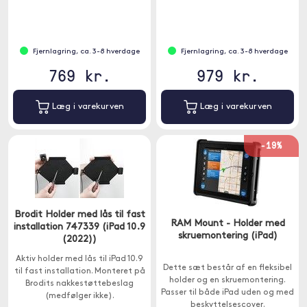
Denne holder bruges når du
Fjernlagring, ca. 3-8 hverdage
Fjernlagring, ca. 3-8 hverdage
769 kr.
979 kr.
Læg i varekurven
Læg i varekurven
-19%
Brodit Holder med lås til fast
RAM Mount - Holder med
installation 747339 (iPad 10.9
skruemontering (iPad)
(2022))
Aktiv holder med lås til iPad 10.9
Dette sæt består af en fleksibel
til fast installation. Monteret på
holder og en skruemontering.
Brodits nakkestøttebeslag
Passer til både iPad uden og med
(medfølger ikke).
beskyttelsescover.