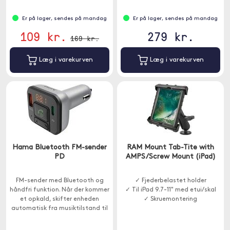
Er på lager, sendes på mandag
Er på lager, sendes på mandag
109 kr.
279 kr.
169 kr.
Læg i varekurven
Læg i varekurven
Hama Bluetooth FM-sender
RAM Mount Tab-Tite with
PD
AMPS/Screw Mount (iPad)
FM-sender med Bluetooth og
✓ Fjederbelastet holder
håndfri funktion. Når der kommer
✓ Til iPad 9.7-11" med etui/skal
et opkald, skifter enheden
✓ Skruemontering
automatisk fra musiktilstand til
håndfri tilstand.