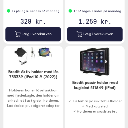
Er på lager, sendes på mandag
Er på lager, sendes på mandag
329 kr.
1.259 kr.
Læg i varekurven
Læg i varekurven
Brodit Aktiv holder med lås
753339 (iPad 10.9 (2022))
Brodit passiv holder med
kugleled 511849 (iPad)
Holderen har en låsefunktion
med fjederkugle, den holder din
enhed i et fast greb i holderen.
✓ Justerbar passiv tabletholder
Ladekabel plus cigaretadapter
✓ Med kugleled
medfølger.
✓ Holderen er crashtestet