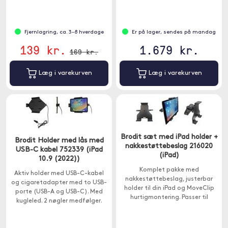
enhver bilradio.
Fjernlagring, ca. 3-8 hverdage
Er på lager, sendes på mandag
139 kr.
1.679 kr.
169 kr.
Læg i varekurven
Læg i varekurven
Brodit sæt med iPad holder +
Brodit Holder med lås med
nakkestøttebeslag 216020
USB-C kabel 752339 (iPad
(iPad)
10.9 (2022))
Komplet pakke med
Aktiv holder med USB-C-kabel
nakkestøttebeslag, justerbar
og cigaretadapter med to USB-
holder til din iPad og MoveClip
porte (USB-A og USB-C). Med
hurtigmontering. Passer til
kugleled. 2 nøgler medfølger.
enheder med følgende
dimensioner: Højde 180-230 mm,
maks. Tykkelse 25 mm.