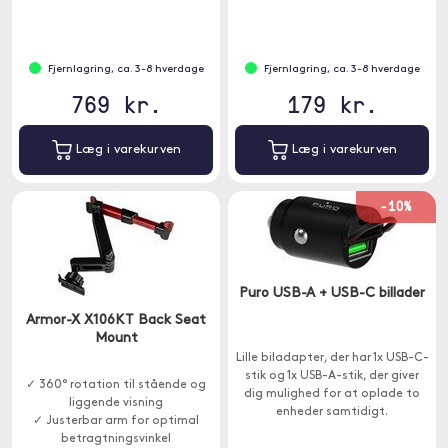
Fjernlagring, ca. 3-8 hverdage
Fjernlagring, ca. 3-8 hverdage
769 kr.
179 kr.
Læg i varekurven
Læg i varekurven
-10%
Puro USB-A + USB-C billader
Armor-X X106KT Back Seat
Mount
Lille biladapter, der har 1x USB-C-
stik og 1x USB-A-stik, der giver
✓ 360° rotation til stående og
dig mulighed for at oplade to
liggende visning
enheder samtidigt.
✓ Justerbar arm for optimal
betragtningsvinkel