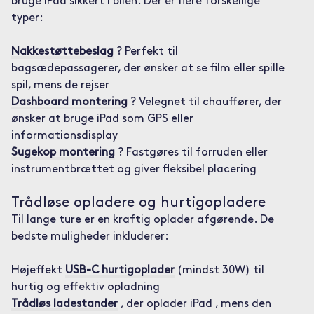
bruge iPad sikkert i bilen. Der er flere forskellige
typer:
Nakkestøttebeslag
? Perfekt til
bagsædepassagerer, der ønsker at se film eller spille
spil, mens de rejser
Dashboard montering
? Velegnet til chauffører, der
ønsker at bruge iPad som GPS eller
informationsdisplay
Sugekop montering
? Fastgøres til forruden eller
instrumentbrættet og giver fleksibel placering
Trådløse opladere og hurtigopladere
Til lange ture er en kraftig oplader afgørende. De
bedste muligheder inkluderer:
Højeffekt
USB-C hurtigoplader
(mindst 30W) til
hurtig og effektiv opladning
Trådløs ladestander
, der oplader iPad , mens den