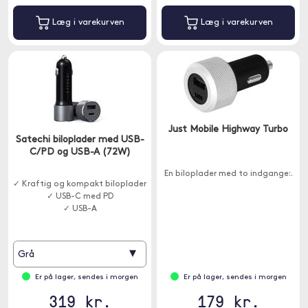
Læg i varekurven
Læg i varekurven
Just Mobile Highway Turbo
Satechi biloplader med USB-
C/PD og USB-A (72W)
En biloplader med to indgange:.
✓ Kraftig og kompakt biloplader
✓ USB-C med PD
✓ USB-A
▾
Grå
Er på lager, sendes i morgen
Er på lager, sendes i morgen
319 kr.
179 kr.