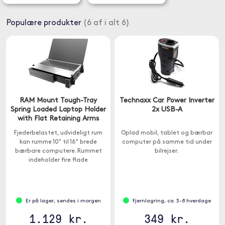
Populære produkter
(6 af i alt 6)
RAM Mount Tough-Tray
Technaxx Car Power Inverter
Spring Loaded Laptop Holder
2x USB-A
with Flat Retaining Arms
Fjederbelastet, udvideligt rum
Oplad mobil, tablet og bærbar
kan rumme 10" til 16" brede
computer på samme tid under
bærbare computere. Rummet
bilrejser.
indeholder fire flade
spændearme på siden, så din
bærbare computer kan lukkes
helt i rummet.
Er på lager, sendes i morgen
Fjernlagring, ca. 3-8 hverdage
1.129 kr.
349 kr.