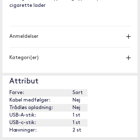
cigarette lader
[OUTOFSTOCK]
Anmeldelser
Kategori(er)
Attribut
Farve:
Sort
Kabel medfølger:
Nej
Trådløs opladning:
Nej
USB-A-stik:
1 st
USB-c-stik:
1 st
Hævninger:
2 st