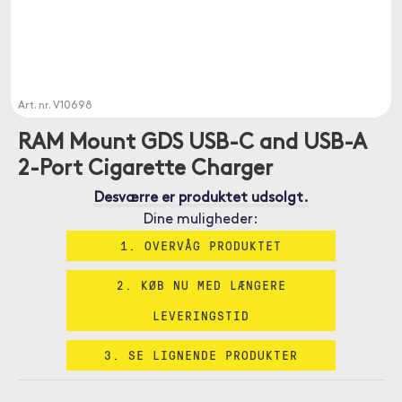
Art. nr.
V10698
RAM Mount GDS USB-C and USB-A
2-Port Cigarette Charger
Desværre er produktet udsolgt.
Dine muligheder:
1. OVERVÅG PRODUKTET
2. KØB NU MED LÆNGERE
LEVERINGSTID
3. SE LIGNENDE PRODUKTER