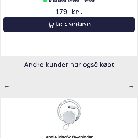
Er på lager, sendes i morgen
179 kr.
Læg i varekurven
Andre kunder har også købt
⇦
⇨
Apple MagSafe-oplader