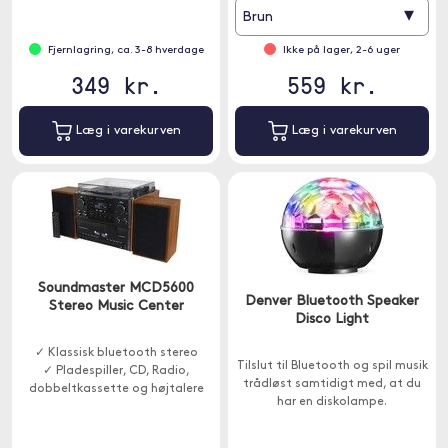
kliplåsfunktion
▾
Brun
Fjernlagring, ca. 3-8 hverdage
Ikke på lager, 2-6 uger
349 kr.
559 kr.
Læg i varekurven
Læg i varekurven
Soundmaster MCD5600
Denver Bluetooth Speaker
Stereo Music Center
Disco Light
✓ Klassisk bluetooth stereo
Tilslut til Bluetooth og spil musik
✓ Pladespiller, CD, Radio,
trådløst samtidigt med, at du
dobbeltkassette og højtalere
har en diskolampe.