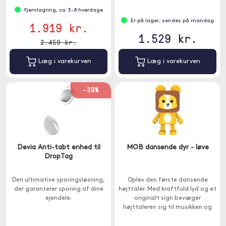
Fjernlagring, ca. 3-8 hverdage
Er på lager, sendes på mandag
1.919 kr.
1.529 kr.
2.459 kr.
Læg i varekurven
Læg i varekurven
-39%
Devia Anti-tabt enhed til
MOB dansende dyr - løve
DropTag
Den ultimative sporingsløsning,
Oplev den første dansende
der garanterer sporing af dine
højttaler. Med kraftfuld lyd og et
ejendele.
originalt sign bevæger
højttaleren sig til musikken og
underholder både børn og
voksne.