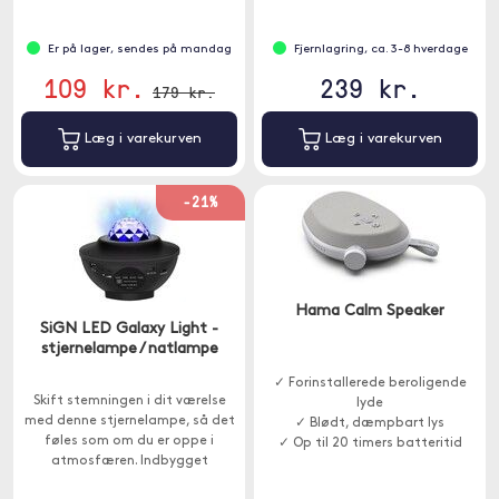
Er på lager, sendes på mandag
Fjernlagring, ca. 3-8 hverdage
109 kr.
239 kr.
179 kr.
Læg i varekurven
Læg i varekurven
-21%
Hama Calm Speaker
SiGN LED Galaxy Light -
stjernelampe / natlampe
✓ Forinstallerede beroligende
Skift stemningen i dit værelse
lyde
med denne stjernelampe, så det
✓ Blødt, dæmpbart lys
føles som om du er oppe i
✓ Op til 20 timers batteritid
atmosfæren. Indbygget
højttaler.