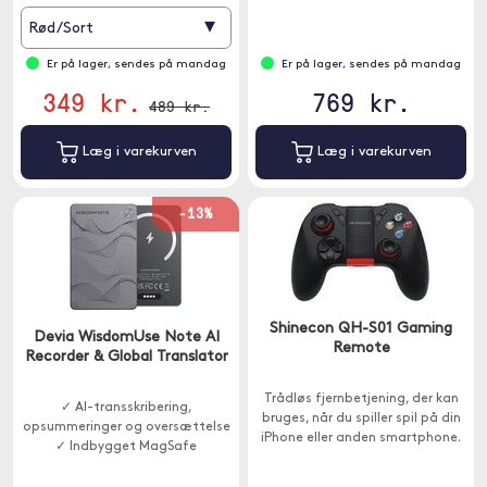
▾
Rød/Sort
Er på lager, sendes på mandag
Er på lager, sendes på mandag
349 kr.
769 kr.
489 kr.
Læg i varekurven
Læg i varekurven
-13%
Shinecon QH-S01 Gaming
Devia WisdomUse Note AI
Remote
Recorder & Global Translator
Trådløs fjernbetjening, der kan
✓ AI-transskribering,
bruges, når du spiller spil på din
opsummeringer og oversættelse
iPhone eller anden smartphone.
✓ Indbygget MagSafe