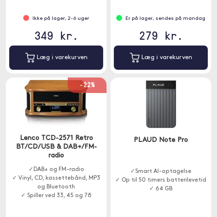
Ikke på lager, 2-6 uger
Er på lager, sendes på mandag
349 kr.
279 kr.
Læg i varekurven
Læg i varekurven
-22%
Lenco TCD-2571 Retro
PLAUD Note Pro
BT/CD/USB & DAB+/FM-
radio
✓DAB+ og FM-radio
✓Smart AI-optagelse
✓ Vinyl, CD, kassettebånd, MP3
✓ Op til 50 timers batterilevetid
og Bluetooth
✓ 64 GB
✓ Spiller ved 33, 45 og 78
omdr./min.