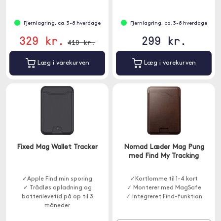
Fjernlagring, ca. 3-8 hverdage
Fjernlagring, ca. 3-8 hverdage
329 kr.
299 kr.
419 kr.
Læg i varekurven
Læg i varekurven
Fixed Mag Wallet Tracker
Nomad Læder Mag Pung
med Find My Tracking
✓Apple Find min sporing
✓Kortlomme til 1-4 kort
✓ Trådløs opladning og
✓ Monterer med MagSafe
batterilevetid på op til 3
✓ Integreret Find-funktion
måneder
✓ Holder tre kort med sikker