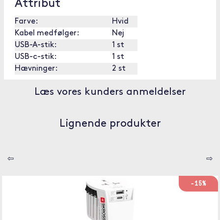
Attribut
Farve:
Hvid
Kabel medfølger:
Nej
USB-A-stik:
1 st
USB-c-stik:
1 st
Hævninger:
2 st
Læs vores kunders anmeldelser
Lignende produkter
⇦
⇨
-15%