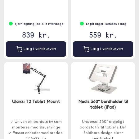
Fjernlagring, ca. 3-8 hverdage
Er på lager, sendes i dag
839 kr.
559 kr.
Læg i varekurven
Læg i varekurven
Ulanzi T2 Tablet Mount
Nedis 360° bordholder til
tablet (iPad)
✓ Universelt bordstativ som
Universal 360° drejeligt
monteres med skruetvinge
bordstativ til tablets. Det
✓ Passer enheder med bredde:
foldbare design sikrer
12,5-22 cm
bærbarhed.