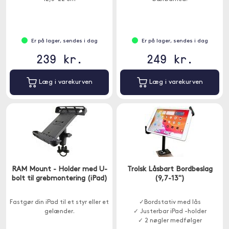
Er på lager, sendes i dag
Er på lager, sendes i dag
239 kr.
249 kr.
Læg i varekurven
Læg i varekurven
RAM Mount - Holder med U-
Trolsk Låsbart Bordbeslag
bolt til grebmontering (iPad)
(9,7-13")
Fastgør din iPad til et styr eller et
✓Bordstativ med lås
gelænder.
✓ Justerbar iPad -holder
✓ 2 nøgler medfølger