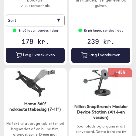
bordkant
til stranden, i sengen eller på
✓ Justerbar hals
gulvet.
▾
Sort
Er på lager, sendes i dag
Er på lager, sendes i dag
179 kr.
239 kr.
Læg i varekurven
Læg i varekurven
-45%
Hama 360°
Nillkin SnapBranch Modular
nakkestøttebeslag (7-11")
Device Station (Alt-i-en
version)
Perfekt til at bruge tabletten på
Spar plads og organiser dit
bagsædet af en bil: se film,
skrivebord. Dette bordstativ
arbejde, spille. Drejer ind i