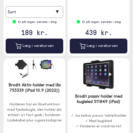
▾
Sort
Er på lager, sendes i dag
Er på lager, sendes i dag
189 kr.
439 kr.
Læg i varekurven
Læg i varekurven
Brodit Aktiv holder med lås
753339 (iPad 10.9 (2022))
Brodit passiv holder med
kugleled 511849 (iPad)
Holderen har en låsefunktion
med fjederkugle, den holder din
enhed i et fast greb i holderen.
✓ Justerbar passiv tabletholder
Ladekabel plus cigaretadapter
✓ Med kugleled
medfølger.
✓ Holderen er crashtestet