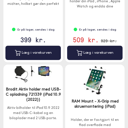
holder din iPad , iPhone , Apple
midten, hvilket gør den perfekt
Watch og endda dine
til flere passagerer at bruge.
hovedtelefoner.
Er på lager, sendes i dag
Er på lager, sendes i dag
399 kr.
509 kr.
929 kr.
Læg i varekurven
Læg i varekurven
Brodit Aktiv holder med USB-
C opladning 721339 (iPad 10.9
(2022))
RAM Mount - X-Grip med
skruemontering (iPad)
Aktiv bilholder til iPad 10.9 2022
med USB-C-kabel og en
biloplader med 2 USB-porte.
Holder, der er fastgjort til en
flad overflade med