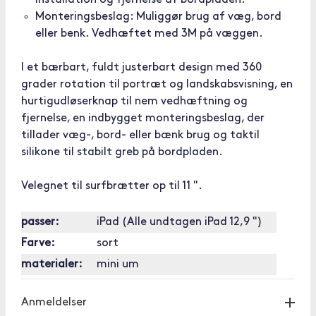
installation og fjernelse af bordpladen.
Monteringsbeslag: Muliggør brug af væg, bord
eller benk. Vedhæftet med 3M på væggen.
I et bærbart, fuldt justerbart design med 360
grader rotation til portræt og landskabsvisning, en
hurtigudløserknap til nem vedhæftning og
fjernelse, en indbygget monteringsbeslag, der
tillader væg-, bord- eller bænk brug og taktil
silikone til stabilt greb på bordpladen.
Velegnet til surfbrætter op til 11 ".
passer:
iPad (Alle undtagen iPad 12,9 ")
Farve:
sort
materialer:
mini um
Anmeldelser