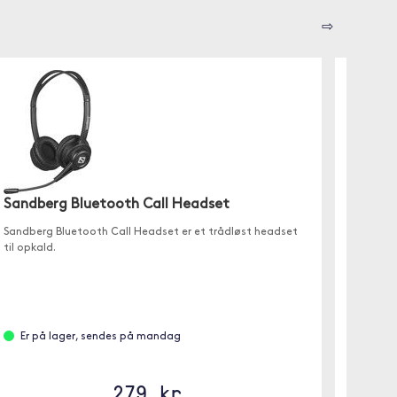
⇨
Sandberg Bluetooth Call Headset
Nilox
Sandberg Bluetooth Call Headset er et trådløst headset
✓ Bluet
til opkald.
✓ Roter
✓ Enkel
Er på lager, sendes på mandag
Fjer
279 kr.