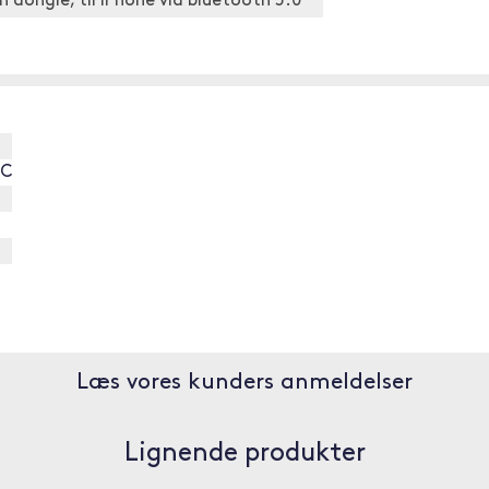
 dongle, til iPhone via bluetooth 5.0
-C
Læs vores kunders anmeldelser
Lignende produkter