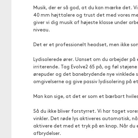
Musik, der er så god, at du kan mærke det. 
40 mm højttalere og trust det med vores me
giver vi dig musik af højeste klasse under arb
niveau.
Det er et professionelt headset, men ikke so
Lydisolerede ører. Uanset om du arbejder på e
irriterende. Tag Evolve2 65 på, og føl støjene
ørepuder og det banebrydende nye vinklede s
omgivelserne og give passiv lydisolering på et
Man kan sige, at det er som et bærbart hvile
Så du ikke bliver forstyrret. Vi har taget vores
vinkler. Det røde lys aktiveres automatisk, n
aktivere det med et tryk på en knap. Når du er
afbrydelser.