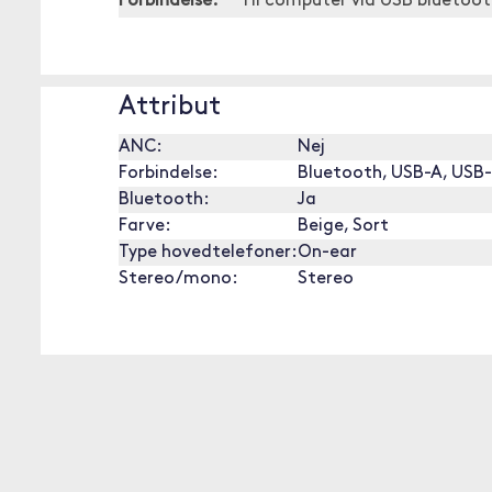
Forbindelse:
Til computer via USB bluetooth
Attribut
ANC:
Nej
Forbindelse:
Bluetooth, USB-A, USB
Bluetooth:
Ja
Farve:
Beige, Sort
Type hovedtelefoner:
On-ear
Stereo/mono:
Stereo