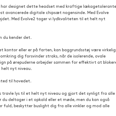
Vi har designet dette headset med kraftige lækagetolerant
st avancerede digitale chipsæt nogensinde. Med Evolve
ejdet. Med Evolve2 tager vi lydkvaliteten til et helt nyt
m du kender det.
t kontor eller er på farten, kan baggrundsstøj være virkelig
 omkring dig forsvinder straks, når de isolerende, ovale
ign på ørepuderne arbejder sammen for effektivt at bloker
 helt nyt niveau.
sted til hovedet.
 travle lys til et helt nyt niveau og gjort det synligt fra alle
år du deltager i et opkald eller et møde, men du kan også
 fuld, beskytter buslight dig fra alle vinkler og mod alle