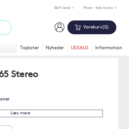
Skift land
Priser - Inkl. moms
Varekurv
0
Toplister
Nyheder
UDSALG
Information
65 Stereo
foner
Læs mere