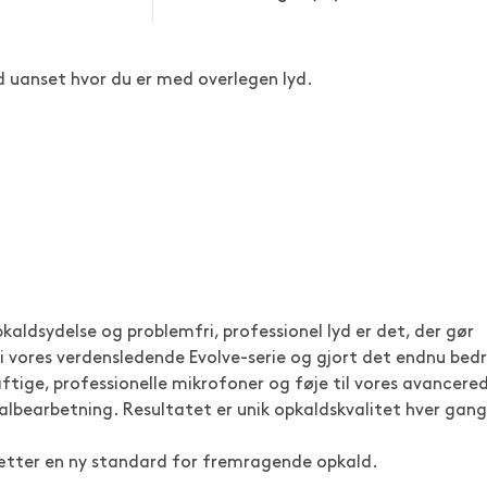
jd uanset hvor du er med overlegen lyd.
kaldsydelse og problemfri, professionel lyd er det, der gør
 i vores verdensledende Evolve-serie og gjort det endnu bed
ftige, professionelle mikrofoner og føje til vores avancere
n albearbetning. Resultatet er unik opkaldskvalitet hver gang
ætter en ny standard for fremragende opkald.