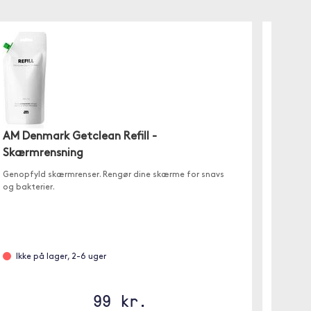
AM Denmark Getclean Refill -
AM De
Skærmrensning
Lille al
rengørin
Genopfyld skærmrenser. Rengør dine skærme for snavs
og bakterier.
Er p
Ikke på lager, 2-6 uger
Blå
99 kr.