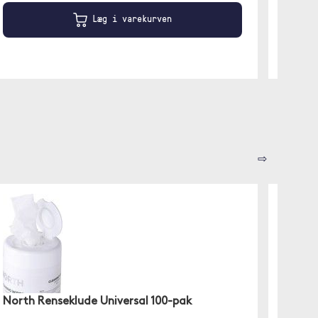
Læg i varekurven
⇨
North Renseklude Universal 100-pak
North