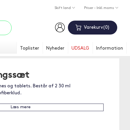
Skift land
Priser - Inkl. moms
Varekurv
0
Toplister
Nyheder
UDSALG
Information
ngssæt
es og tablets. Består af 2 30 ml
fiberklud.
Læs mere