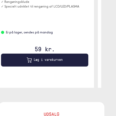
✓ Rengøringsklude
✓ Rengø
✓ Specielt udviklet til rengøring af LCD/LED/PLASMA
✓ Mikro
Er på lager, sendes på mandag
Er p
59 kr.
Læg i varekurven
UDSALG