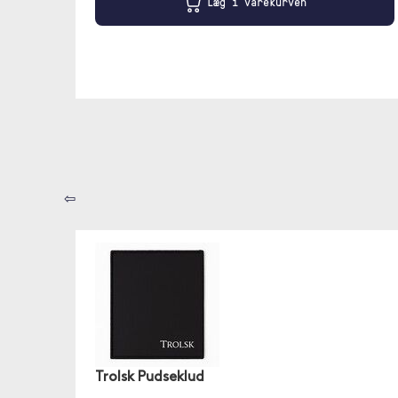
Læg i varekurven
⇦
Trolsk Pudseklud