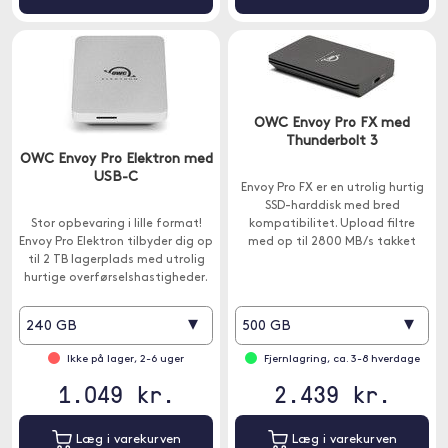
OWC Envoy Pro FX med
Thunderbolt 3
OWC Envoy Pro Elektron med
USB-C
Envoy Pro FX er en utrolig hurtig
SSD-harddisk med bred
Stor opbevaring i lille format!
kompatibilitet. Upload filtre
Envoy Pro Elektron tilbyder dig op
med op til 2800 MB/s takket
til 2 TB lagerplads med utrolig
være Thunderbolt 3-
hurtige overførselshastigheder.
grænsefladen.
Er kun 76x52mm stor og nem at
tage med.
▾
▾
240 GB
500 GB
Ikke på lager, 2-6 uger
Fjernlagring, ca. 3-8 hverdage
1.049 kr.
2.439 kr.
Læg i varekurven
Læg i varekurven