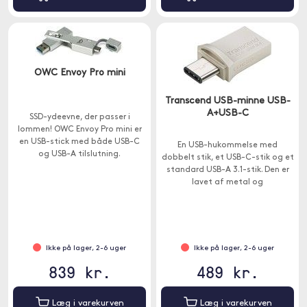
OWC Envoy Pro mini
Transcend USB-minne USB-
A+USB-C
SSD-ydeevne, der passer i
lommen! OWC Envoy Pro mini er
en USB-stick med både USB-C
En USB-hukommelse med
og USB-A tilslutning.
dobbelt stik, et USB-C-stik og et
standard USB-A 3.1-stik. Den er
lavet af metal og
modstandsdygtig over for støv,
stød og vand.
Ikke på lager, 2-6 uger
Ikke på lager, 2-6 uger
839 kr.
489 kr.
Læg i varekurven
Læg i varekurven