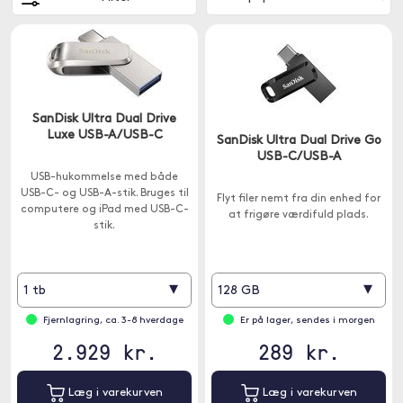
SanDisk Ultra Dual Drive
Luxe USB-A/USB-C
SanDisk Ultra Dual Drive Go
USB-C/USB-A
USB-hukommelse med både
USB-C- og USB-A-stik. Bruges til
Flyt filer nemt fra din enhed for
computere og iPad med USB-C-
at frigøre værdifuld plads.
stik.
▾
▾
1 tb
128 GB
Fjernlagring, ca. 3-8 hverdage
Er på lager, sendes i morgen
2.929 kr.
289 kr.
Læg i varekurven
Læg i varekurven