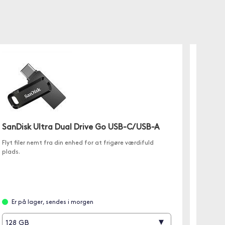
PNY A
Det slid
Drive g
dokumen
SanDisk Ultra Dual Drive Go USB-C/USB-A
Flyt filer nemt fra din enhed for at frigøre værdifuld
plads.
Fjer
512 g
Er på lager, sendes i morgen
▾
128 GB