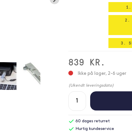
1.
2.
3. S
839 KR.
Ikke på lager, 2-6 uger
(Ukendt leveringsdato)
60 dages returret
Hurtig kundeservice