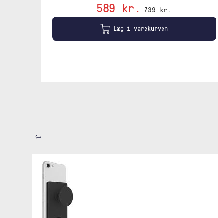
589 kr.
739 kr.
Læg i varekurven
⇦