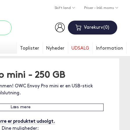
Skift land
Priser - Inkl. moms
Varekurv
0
Toplister
Nyheder
UDSALG
Information
 mini - 250 GB
ommen! OWC Envoy Pro mini er en USB-stick
lslutning.
Læs mere
re er produktet udsolgt.
Dine muligheder: