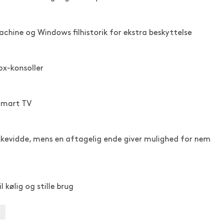
hine og Windows filhistorik for ekstra beskyttelse
ox-konsoller
t Smart TV
kkevidde, mens en aftagelig ende giver mulighed for nem
kølig og stille brug