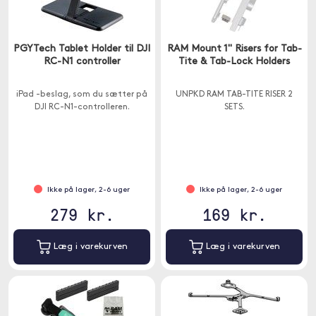
PGYTech Tablet Holder til DJI
RAM Mount 1" Risers for Tab-
RC-N1 controller
Tite & Tab-Lock Holders
iPad -beslag, som du sætter på
UNPKD RAM TAB-TITE RISER 2
DJI RC-N1-controlleren.
SETS.
Ikke på lager, 2-6 uger
Ikke på lager, 2-6 uger
279 kr.
169 kr.
Læg i varekurven
Læg i varekurven