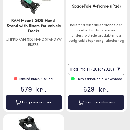
SpacePole X-frame (iPad)
RAM Mount GDS Hand-
Bare find din tablet blandt den
Stand with Risers for Vehicle
omfattende liste over
Docks
understøttede produkter, og
UNPKD RAM GDS HAND STAND W/
vælg tabletophæng, tilbehør og
RISERS.
sikkerhedskonnektor.
▾
iPad Pro 11 (2018/2020)
Ikke på lager, 2-6 uger
Fjernlagring, ca. 3-8 hverdage
579 kr.
629 kr.
Læg i varekurven
Læg i varekurven