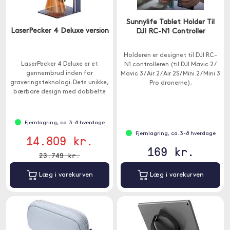
Sunnylife Tablet Holder Til
LaserPecker 4 Deluxe version
DJI RC-N1 Controller
Holderen er designet til DJI RC-
LaserPecker 4 Deluxe er et
N1 controlleren (til DJI Mavic 2 /
gennembrud inden for
Mavic 3 / Air 2 / Air 2S / Mini 2 / Mini 3
graveringsteknologi. Dets unikke,
Pro dronerne).
bærbare design med dobbelte
lasere giver dig mulighed for at
arbejde med en række forskellige
materialer.
Fjernlagring, ca. 3-8 hverdage
Fjernlagring, ca. 3-8 hverdage
14.809 kr.
169 kr.
23.749 kr.
Læg i varekurven
Læg i varekurven