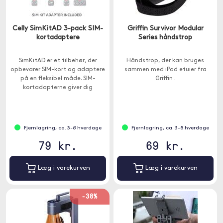
Celly SimKitAD 3-pack SIM-
Griffin Survivor Modular
kortadaptere
Series håndstrop
SimKitAD er et tilbehør, der
Håndstrop, der kan bruges
opbevarer SIM-kort og adaptere
sammen med iPad etuier fra
på en fleksibel måde. SIM-
Griffin .
kortadapterne giver dig
mulighed for at bruge Nano - og
Micro-SIM med ældre enheder.
Fjernlagring, ca. 3-8 hverdage
Fjernlagring, ca. 3-8 hverdage
79 kr.
69 kr.
Læg i varekurven
Læg i varekurven
-38%