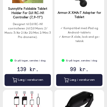
Sunnylife Foldable Tablet
Armor-X XMA-T Adapter for
Holder For DJI RC-N1
Tablet
Controller (7,9-11")
Designet til DJI RC-N1
✓ Kompatibel med iPad og
controlleren (til DJI Mavic 2 /
Android-tablets
Mavic 3 / Air 2 / Air 2S / Mini 2 / Mini 3
✓ Armor-X slide, lock and go-
Pro dronerne).
teknik
✓ Integreret 1-tommers kugleled
Er på lager, sendes i dag
Er på lager, sendes i dag
139 kr.
99 kr.
Læg i varekurven
Læg i varekurven