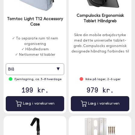
Compulocks Ergonomisk
Tomtoc Light T12 Accessory
Tablet Håndgreb
Case
Sikre din mobile arbejdsstyrke
✓ To separate rum til nem
med dette universelle tablet-
organisering
greb. Compulocks ergonomisk
✓ Håndledsrem
designede håndtag forbindes til
✓ Netlommer til kabler
tabletten med industrielt stærk
lim og har en justerbar rem for en
behagelig pasform.
▾
Blå
Fjernlagring, ca. 3-8 hverdage
Ikke på lager, 2-6 uger
199 kr.
979 kr.
Læg i varekurven
Læg i varekurven