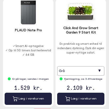
Click And Grow Smart
PLAUD Note Pro
Garden 9 Start Kit
En praktisk og smart enhed til
✓Smart AI-optagelse
indendørs dyrkning. Dyrk din egen
✓ Op til 50 timers batterilevetid
super-nyttige salat.
✓ 64 GB
▾
Grå
Er på lager, sendes i morgen
Fjernlagring, ca. 3-8 hverdage
1.529 kr.
2.109 kr.
Læg i varekurven
Læg i varekurven