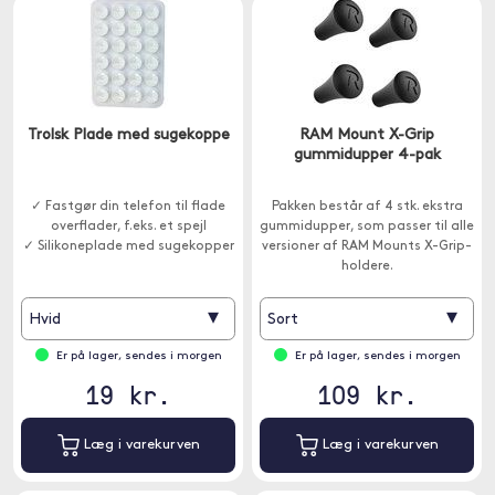
Trolsk Plade med sugekoppe
RAM Mount X-Grip
gummidupper 4-pak
✓ Fastgør din telefon til flade
Pakken består af 4 stk. ekstra
overflader, f.eks. et spejl
gummidupper, som passer til alle
✓ Silikoneplade med sugekopper
versioner af RAM Mounts X-Grip-
holdere.
▾
▾
Hvid
Sort
Er på lager, sendes i morgen
Er på lager, sendes i morgen
19 kr.
109 kr.
Læg i varekurven
Læg i varekurven