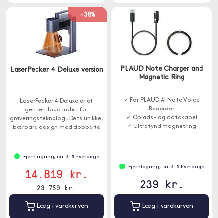
-38%
PLAUD Note Charger and
LaserPecker 4 Deluxe version
Magnetic Ring
✓ For PLAUD.AI Note Voice
LaserPecker 4 Deluxe er et
Recorder
gennembrud inden for
✓ Oplads- og datakabel
graveringsteknologi. Dets unikke,
✓ Ultratynd magnetring
bærbare design med dobbelte
lasere giver dig mulighed for at
arbejde med en række forskellige
materialer.
Fjernlagring, ca. 3-8 hverdage
Fjernlagring, ca. 3-8 hverdage
14.819 kr.
239 kr.
23.759 kr.
Læg i varekurven
Læg i varekurven