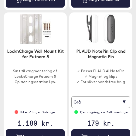
LocknCharge Wall Mount Kit
PLAUD NotePin Clip and
for Putnam 8
Magnetic Pin
Sæt til vægmontering af
✓ Passer PLAUD.AI NotePin
LocknCharge Putnam 8
✓ Magnet og klips
Opladningsstation Lyn.
✓ For sikker handsfree brug
▾
Grå
Ikke på lager, 2-6 uger
Fjernlagring, ca. 3-8 hverdage
1.189 kr.
179 kr.