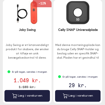
-12%
Joby Swing
Celly SNAP Universalplade
Joby Swing er et letanvendeligt
Med denne monteringsplade kan
produkt for skabere, der ønsker
du bruge Celly SNAP-holder og
at tilføje en unik
beslag uden en specifik SNAP-
bevægelseskontrol til deres
skal. Pladen har et gevindhul til
mobilindhold.
at låse din enhed til beslagene.
Er på lager, sendes i morgen
Er på lager, sendes i morgen
1.049 kr.
29 kr.
1.189 kr.
Læg i varekurven
Læg i varekurven