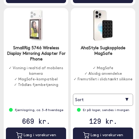
SmallRig 5746 Wireless
AhaStyle Sugkopplade
Display Mirroring Adapter For
MagSafe
Phone
✓ Visning i realtid af mobilens
✓ MagSafe
kamera
✓ Alsidig anvendelse
✓ MagSafe-kompatibel
✓ Fremstillet i slidstærkt silikone
✓ Trådløs fjernbetjening
▾
Sort
Fjernlagring, ca. 3-8 hverdage
Er på lager, sendes i morgen
669 kr.
129 kr.
Læg i varekurven
Læg i varekurven