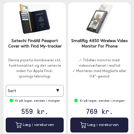
Satechi FindAll Passport
SmallRig 4850 Wireless Video
Cover with Find My-tracker
Monitor For Phone
Denne pasetui kombinerer stil,
✓ Trådløs monitor med
funktionalitet og det seneste
videooverførsel i realtid
inden for Apple Find-
✓ Monteres med MagSafe eller
sporingsteknologi.
1/4"-gevind
▾
Sort
Er på lager, sendes i morgen
Er på lager, sendes i morgen
559 kr.
769 kr.
Læg i varekurven
Læg i varekurven