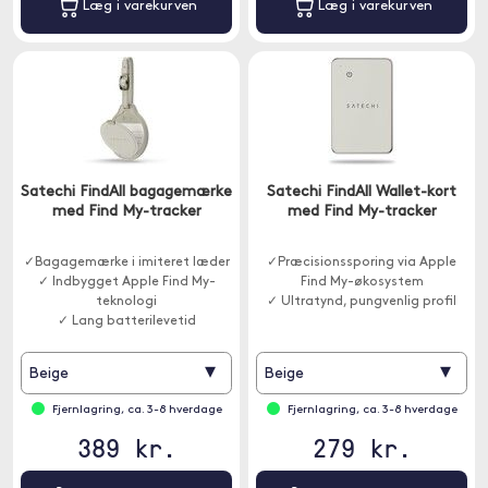
Læg i varekurven
Læg i varekurven
Satechi FindAll bagagemærke
Satechi FindAll Wallet-kort
med Find My-tracker
med Find My-tracker
✓Bagagemærke i imiteret læder
✓Præcisionssporing via Apple
✓ Indbygget Apple Find My-
Find My-økosystem
teknologi
✓ Ultratynd, pungvenlig profil
✓ Lang batterilevetid
▾
▾
Beige
Beige
Fjernlagring, ca. 3-8 hverdage
Fjernlagring, ca. 3-8 hverdage
389 kr.
279 kr.