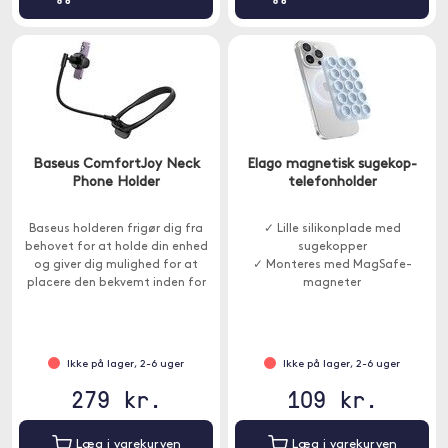
Baseus ComfortJoy Neck
Elago magnetisk sugekop-
Phone Holder
telefonholder
Baseus holderen frigør dig fra
✓ Lille silikonplade med
behovet for at holde din enhed
sugekopper
og giver dig mulighed for at
✓ Monteres med MagSafe-
placere den bekvemt inden for
magneter
syne.
Ikke på lager, 2-6 uger
Ikke på lager, 2-6 uger
279 kr.
109 kr.
Læg i varekurven
Læg i varekurven