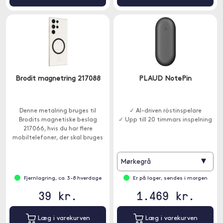
Brodit magnetring 217088
PLAUD NotePin
Denne metalring bruges til
✓ AI-driven röstinspelare
Brodits magnetiske beslag
✓ Upp till 20 timmars inspelning
217066, hvis du har flere
mobiltelefoner, der skal bruges
sammen med beslaget.
▾
Mørkegrå
Fjernlagring, ca. 3-8 hverdage
Er på lager, sendes i morgen
39 kr.
1.469 kr.
Læg i varekurven
Læg i varekurven