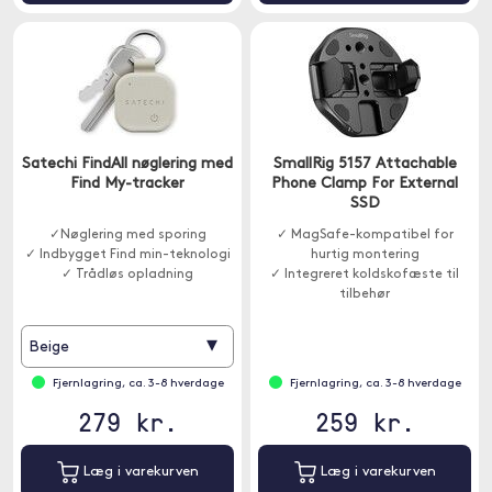
Satechi FindAll nøglering med
SmallRig 5157 Attachable
Find My-tracker
Phone Clamp For External
SSD
✓Nøglering med sporing
✓ MagSafe-kompatibel for
✓ Indbygget Find min-teknologi
hurtig montering
✓ Trådløs opladning
✓ Integreret koldskofæste til
tilbehør
✓ Stabil montering af ekstern
SSD
▾
Beige
Fjernlagring, ca. 3-8 hverdage
Fjernlagring, ca. 3-8 hverdage
279 kr.
259 kr.
Læg i varekurven
Læg i varekurven