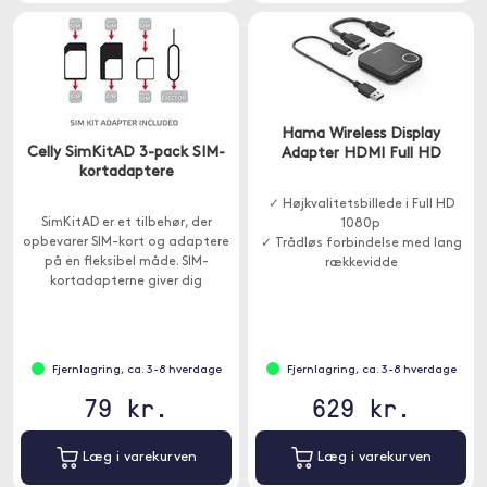
Hama Wireless Display
Celly SimKitAD 3-pack SIM-
Adapter HDMI Full HD
kortadaptere
✓ Højkvalitetsbillede i Full HD
SimKitAD er et tilbehør, der
1080p
opbevarer SIM-kort og adaptere
✓ Trådløs forbindelse med lang
på en fleksibel måde. SIM-
rækkevidde
kortadapterne giver dig
✓ Passer til TV, projektor og
mulighed for at bruge Nano - og
skærm
Micro-SIM med ældre enheder.
Fjernlagring, ca. 3-8 hverdage
Fjernlagring, ca. 3-8 hverdage
79 kr.
629 kr.
Læg i varekurven
Læg i varekurven