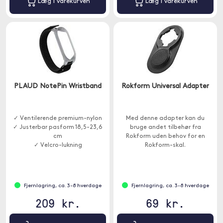
Læg i varekurven
Læg i varekurven
PLAUD NotePin Wristband
Rokform Universal Adapter
✓ Ventilerende premium-nylon
Med denne adapter kan du
✓ Justerbar pasform 18,5-23,6
bruge andet tilbehør fra
cm
Rokform uden behov for en
✓ Velcro-lukning
Rokform-skal.
Fjernlagring, ca. 3-8 hverdage
Fjernlagring, ca. 3-8 hverdage
209 kr.
69 kr.