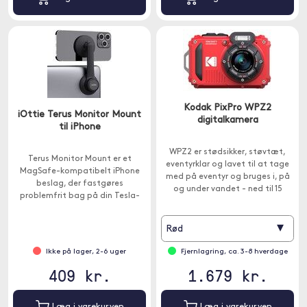
Kodak PixPro WPZ2
iOttie Terus Monitor Mount
digitalkamera
til iPhone
WPZ2 er stødsikker, støvtæt,
Terus Monitor Mount er et
eventyrklar og lavet til at tage
MagSafe-kompatibelt iPhone
med på eventyr og bruges i, på
beslag, der fastgøres
og under vandet - ned til 15
problemfrit bag på din Tesla-
meters dybde.
berøringsskærm, køretøjsskærm
eller skærm derhjemme.
▾
Rød
Ikke på lager, 2-6 uger
Fjernlagring, ca. 3-8 hverdage
409 kr.
1.679 kr.
Læg i varekurven
Læg i varekurven