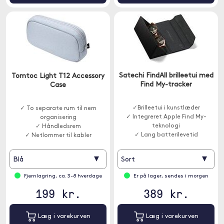
Satechi FindAll brilleetui med
Tomtoc Light T12 Accessory
Find My-tracker
Case
✓Brilleetui i kunstlæder
✓ To separate rum til nem
✓ Integreret Apple Find My-
organisering
teknologi
✓ Håndledsrem
✓ Lang batterilevetid
✓ Netlommer til kabler
▾
▾
Blå
Sort
Fjernlagring, ca. 3-8 hverdage
Er på lager, sendes i morgen
199 kr.
389 kr.
Læg i varekurven
Læg i varekurven