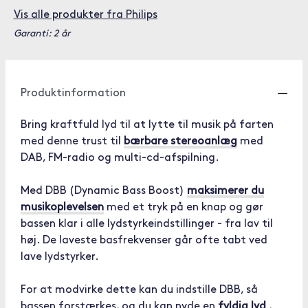
Vis alle produkter fra Philips
Garanti: 2 år
Produktinformation
Bring kraftfuld lyd til at lytte til musik på farten
med denne trust til
bærbare stereoanlæg
med
DAB, FM-radio og multi-cd-afspilning.
Med DBB (Dynamic Bass Boost)
maksimerer du
musikoplevelsen
med et tryk på en knap og gør
bassen klar i alle lydstyrkeindstillinger - fra lav til
høj. De laveste basfrekvenser går ofte tabt ved
lave lydstyrker.
For at modvirke dette kan du indstille DBB, så
bassen forstærkes, og du kan nyde en
fyldig lyd
,