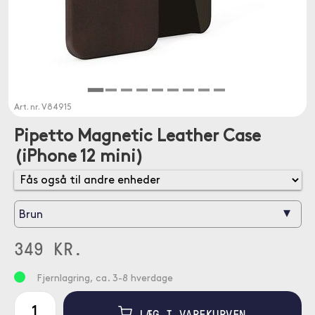
Art. nr.
V84915
Pipetto Magnetic Leather Case
(iPhone 12 mini)
▾
Brun
349 KR.
Fjernlagring, ca. 3-8 hverdage
LÆG I VAREKURVEN