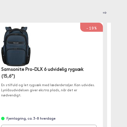
⇨
-19%
Samsonite Pro-DLX 6 udvidelig rygsæk
Targu
(15,6")
(15-16
En stilfuld og let rygsæk med læderdetaljer. Kan udvides.
Det pol
Lynlåsudvidelsen giver ekstra plads, når det er
giver p
nødvendigt.
giver n
Fjernlagring, ca. 3-8 hverdage
Fjer