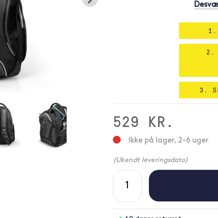
Desvær
1.
2.
3. S
529 KR.
Ikke på lager, 2-6 uger
(Ukendt leveringsdato)