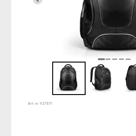
Art. nr.
V27871