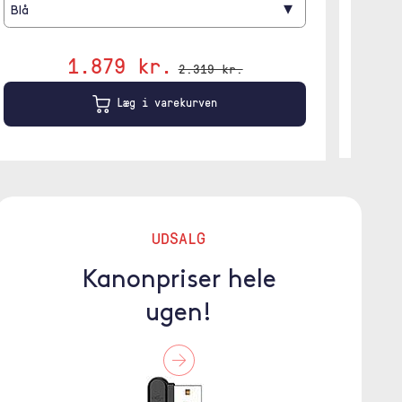
▾
Blå
1.879 kr.
2.319 kr.
Læg i varekurven
UDSALG
Kanonpriser hele
ugen!