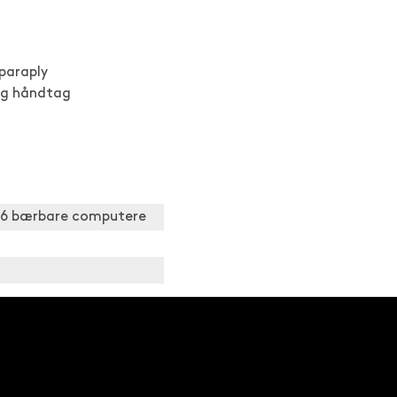
 paraply
og håndtag
-16 bærbare computere