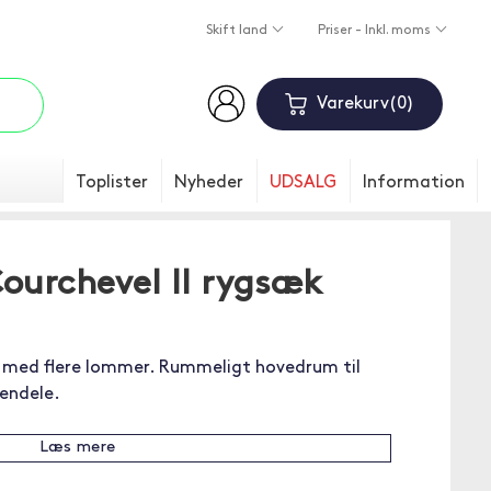
Skift land
Priser - Inkl. moms
Varekurv
0
Toplister
Nyheder
UDSALG
Information
ourchevel II rygsæk
k med flere lommer. Rummeligt hovedrum til
endele.
Læs mere