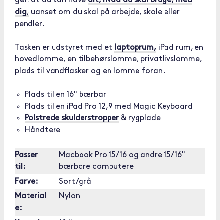
gør, at du kan have
alt, hvad du skal bruge, med
dig,
uanset om du skal på arbejde, skole eller
pendler.
Tasken er udstyret med et
laptoprum,
iPad rum, en
hovedlomme, en tilbehørslomme, privatlivslomme,
plads til vandflasker og en lomme foran.
Plads til en 16" bærbar
Plads til en iPad Pro 12,9 med Magic Keyboard
Polstrede skulderstropper
& rygplade
Håndtere
Passer
Macbook Pro 15/16 og andre 15/16"
til:
bærbare computere
Farve:
Sort/grå
Material
Nylon
e: