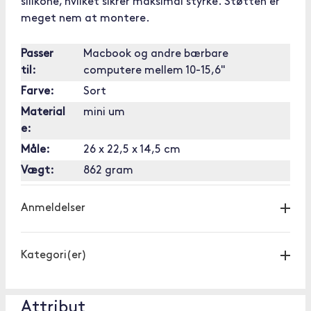
silikone, hvilket sikrer maksimal styrke. Støtten er
meget nem at montere.
Passer
Macbook og andre bærbare
til:
computere mellem 10-15,6"
Farve:
Sort
Material
mini um
e:
Måle:
26 x 22,5 x 14,5 cm
Vægt:
862 gram
Anmeldelser
Kategori(er)
Attribut