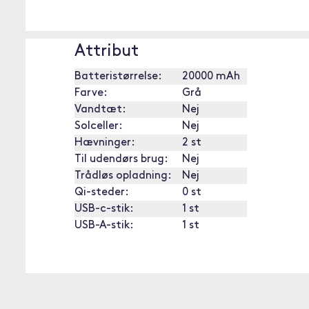
Attribut
Batteristørrelse:
20000 mAh
Farve:
Grå
Vandtæt:
Nej
Solceller:
Nej
Hævninger:
2 st
Til udendørs brug:
Nej
Trådløs opladning:
Nej
Qi-steder:
0 st
USB-c-stik:
1 st
USB-A-stik:
1 st