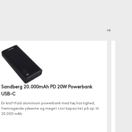
⇨
Sandberg 20.000mAh PD 20W Powerbank
GreyL
USB-C
Powerba
En kraftfuld aluminium powerbank med høj hastighed,
din iPh
fremragende ydeevne og meget stor kapacitet på op til
kan opl
20.000 mAh.
kapacit