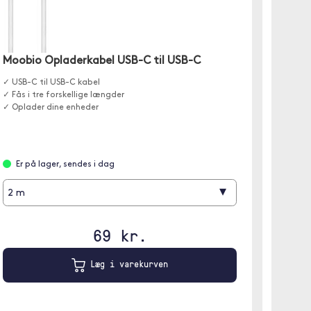
Pipett
✓ 4 mm 
Moobio Opladerkabel USB-C til USB-C
✓ Ultrab
✓ Diskre
✓ USB-C til USB-C kabel
✓ Fås i tre forskellige længder
✓ Oplader dine enheder
Fjer
Er på lager, sendes i dag
Blå
▾
2 m
69 kr.
Læg i varekurven