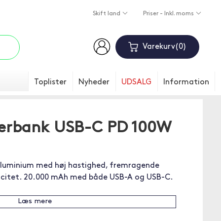
Skift land
Priser - Inkl. moms
Varekurv
0
Toplister
Nyheder
UDSALG
Information
erbank USB-C PD 100W
 aluminium med høj hastighed, fremragende
acitet. 20.000 mAh med både USB-A og USB-C.
Læs mere