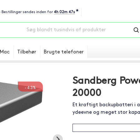
*
- Bestillinger sendes inden for
4h 02m 46s
Mac
Tilbehør
Brugte telefoner
Sandberg Pow
-43%
20000
Et kraftigt backupbatteri i
ydeevne og meget stor kap