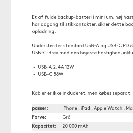
Et af fulde backup-batteri i mini um, høj ha
har adgang til stikkontakter, sikrer dette ba
opladning.
Understøtter standard USB-A og USB-C PD 88
USB-C-drev med den højeste hastighed, inklu
USB-A 2.4A 12W
USB-C 88W
Kabler er ikke inkluderet, men købes separat.
passer:
iPhone , iPad , Apple Watch , M
Farve:
Grå
Kapacitet:
20 000 mAh