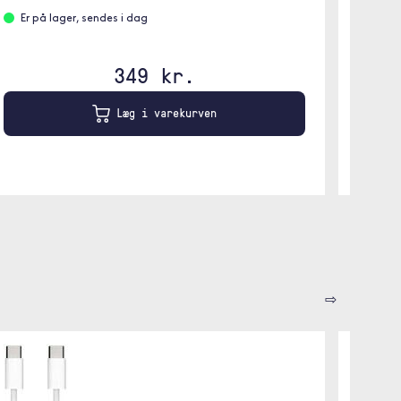
Er på
Er på lager, sendes i dag
Beige
349 kr.
Læg i varekurven
⇨