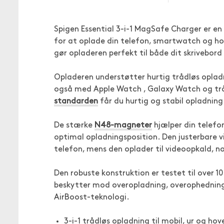
Spigen Essential 3-i-1 MagSafe Charger er en
for at oplade din telefon, smartwatch og h
gør opladeren perfekt til både dit skrivebord 
Opladeren understøtter hurtig trådløs oplad
også med Apple Watch , Galaxy Watch og trå
standarden
får du hurtig og stabil opladnin
De stærke
N48-magneter
hjælper din telefo
optimal opladningsposition. Den justerbare 
telefon, mens den oplader til videoopkald, no
Den robuste konstruktion er testet til over 1
beskytter mod overopladning, overophedni
AirBoost-teknologi.
3-i-1 trådløs opladning til mobil, ur og ho