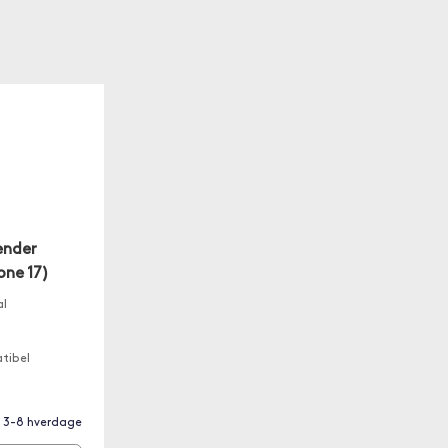
ender
one 17)
al
tibel
a. 3-8 hverdage