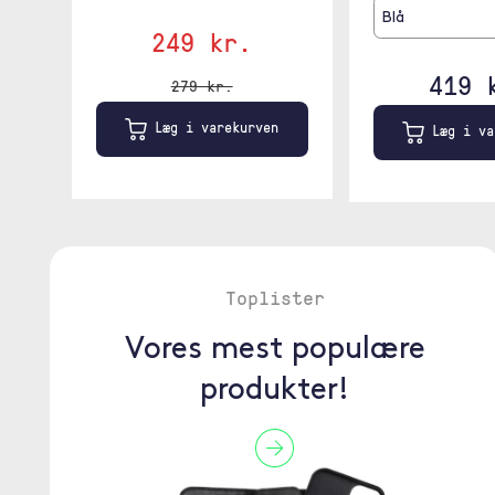
Blå
249 kr.
419 
279 kr.
Læg i varekurven
Læg i va
Toplister
Vores mest populære
produkter!