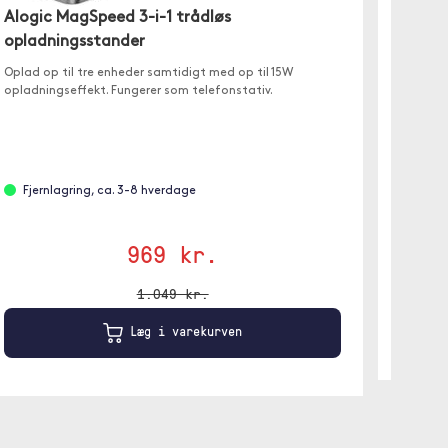
Alogic MagSpeed 3-i-1 trådløs
Otterb
opladningsstander
Elegant
med Mag
Oplad op til tre enheder samtidigt med op til 15W
samme t
opladningseffekt. Fungerer som telefonstativ.
Ikke 
Fjernlagring, ca. 3-8 hverdage
969 kr.
1.049 kr.
Læg i varekurven