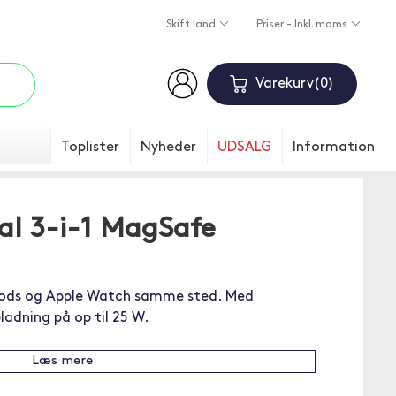
Skift land
Priser - Inkl. moms
Varekurv
0
Toplister
Nyheder
UDSALG
Information
al 3-i-1 MagSafe
rPods og Apple Watch samme sted. Med
ladning på op til 25 W.
Læs mere