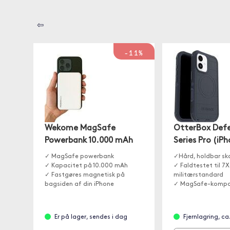
⇦
-11%
Wekome MagSafe
OtterBox Def
Powerbank 10.000 mAh
Series Pro (iPh
✓ MagSafe powerbank
✓Hård, holdbar sk
✓ Kapacitet på 10.000 mAh
✓ Faldtestet til 7X
✓ Fastgøres magnetisk på
militærstandard
bagsiden af din iPhone
✓ MagSafe-kompa
Er på lager, sendes i dag
Fjernlagring, c