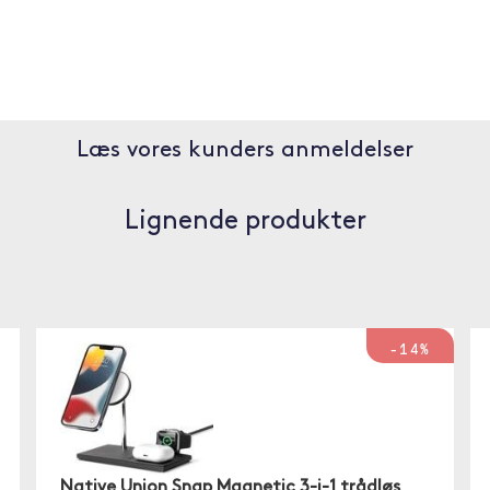
Læs vores kunders anmeldelser
Lignende produkter
-14%
Native Union Snap Magnetic 3-i-1 trådløs