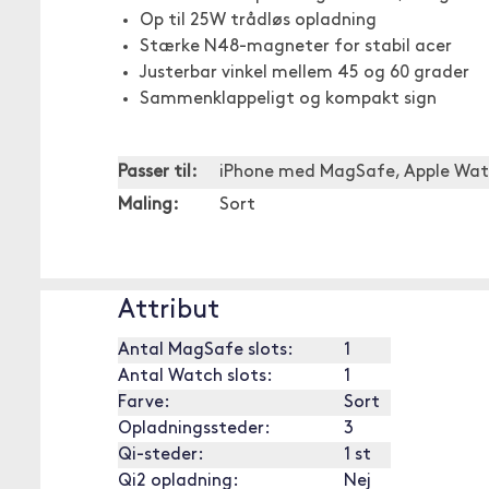
Op til 25W trådløs opladning
Stærke N48-magneter for stabil acer
Justerbar vinkel mellem 45 og 60 grader
Sammenklappeligt og kompakt sign
Passer til:
iPhone med MagSafe, Apple Wat
Maling:
Sort
Attribut
Antal MagSafe slots:
1
Antal Watch slots:
1
Farve:
Sort
Opladningssteder:
3
Qi-steder:
1 st
Qi2 opladning:
Nej