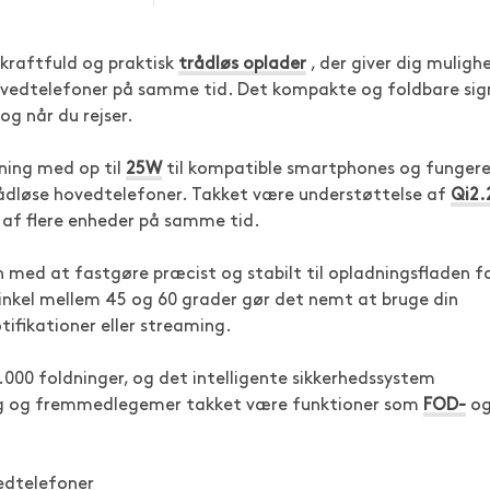
 kraftfuld og praktisk
trådløs oplader
, der giver dig muligh
ovedtelefoner på samme tid. Det kompakte og foldbare sig
og når du rejser.
ning med op til
25W
til kompatible smartphones og fungere
dløse hovedtelefoner. Takket være understøttelse af
Qi2.
g af flere enheder på samme tid.
n med at fastgøre præcist og stabilt til opladningsfladen f
vinkel mellem 45 og 60 grader gør det nemt at bruge din
tifikationer eller streaming.
0.000 foldninger, og det intelligente sikkerhedssystem
ng og fremmedlegemer takket være funktioner som
FOD-
o
vedtelefoner