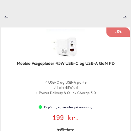
⇦
⇨
-5%
Moobio Vægoplader 45W USB-C og USB-A GaN PD
✓ USB-C og USB-A porte
✓ I alt 45W ud
✓ Power Delivery & Quick Charge 3.0
Er på lager, sendes på mandag
199 kr.
209 kr.