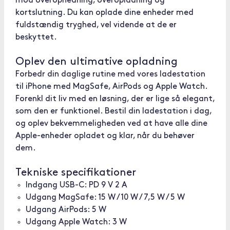
mod overophedning, overopladning og
kortslutning. Du kan oplade dine enheder med
fuldstændig tryghed, vel vidende at de er
beskyttet.
Oplev den ultimative opladning
Forbedr din daglige rutine med vores ladestation
til iPhone med MagSafe, AirPods og Apple Watch.
Forenkl dit liv med en løsning, der er lige så elegant,
som den er funktionel. Bestil din ladestation i dag,
og oplev bekvemmeligheden ved at have alle dine
Apple-enheder opladet og klar, når du behøver
dem.
Tekniske specifikationer
Indgang USB-C: PD 9 V 2 A
Udgang MagSafe: 15 W / 10 W / 7,5 W / 5 W
Udgang AirPods: 5 W
Udgang Apple Watch: 3 W