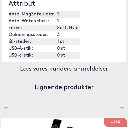
Attribut
Antal MagSafe slots:
1
Antal Watch slots:
1
Farve:
Sort, Hvid
Opladningssteder:
3
Qi-steder:
1 st
USB-A-stik:
0 st
USB-c-stik:
0 st
Læs vores kunders anmeldelser
Lignende produkter
⇦
⇨
-24%