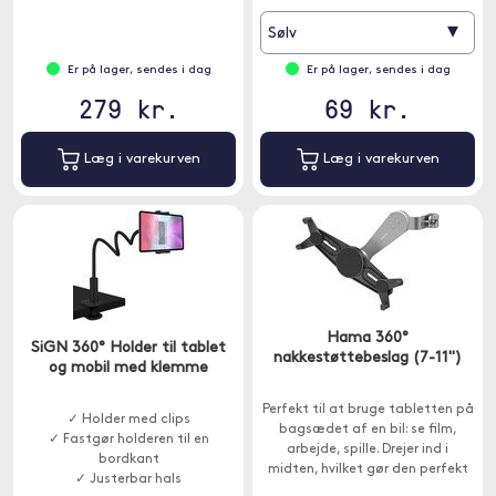
▾
Sølv
Er på lager, sendes i dag
Er på lager, sendes i dag
279 kr.
69 kr.
Læg i varekurven
Læg i varekurven
Hama 360°
SiGN 360° Holder til tablet
nakkestøttebeslag (7-11")
og mobil med klemme
Perfekt til at bruge tabletten på
✓ Holder med clips
bagsædet af en bil: se film,
✓ Fastgør holderen til en
arbejde, spille. Drejer ind i
bordkant
midten, hvilket gør den perfekt
✓ Justerbar hals
til flere passagerer at bruge.