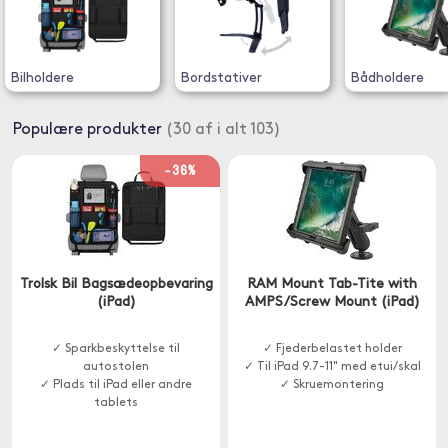
Bilholdere
Bordstativer
Bådholdere
Populære produkter
(30 af i alt 103)
-36%
Trolsk Bil Bagsædeopbevaring
RAM Mount Tab-Tite with
(iPad)
AMPS/Screw Mount (iPad)
✓ Sparkbeskyttelse til
✓ Fjederbelastet holder
autostolen
✓ Til iPad 9.7-11" med etui/skal
✓ Plads til iPad eller andre
✓ Skruemontering
tablets